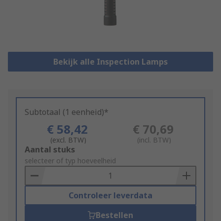
Bekijk alle Inspection Lamps
Subtotaal (1 eenheid)*
€ 58,42
€ 70,69
(excl. BTW)
(incl. BTW)
Add
Aantal stuks
to
selecteer of typ hoeveelheid
Basket
Controleer leverdata
Bestellen