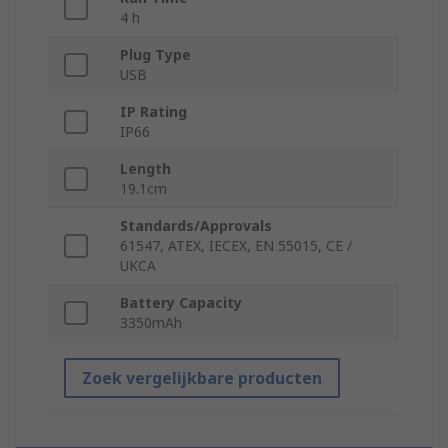
4 h
Plug Type
USB
IP Rating
IP66
Length
19.1cm
Standards/Approvals
61547, ATEX, IECEX, EN 55015, CE /
UKCA
Battery Capacity
3350mAh
Zoek vergelijkbare producten