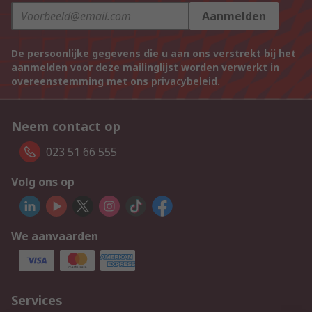
Aanmelden
De persoonlijke gegevens die u aan ons verstrekt bij het
aanmelden voor deze mailinglijst worden verwerkt in
overeenstemming met ons
privacybeleid
.
Neem contact op
023 51 66 555
Volg ons op
We aanvaarden
Services