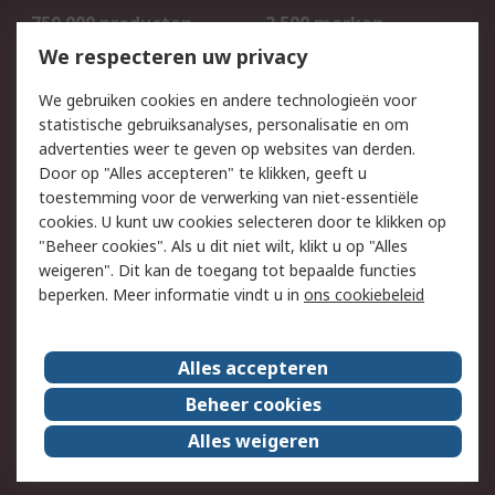
750.000 producten
2.500 merken
Bestellen
Inkoopoplossingen
We respecteren uw privacy
Retouren
Technisch advies
We gebruiken cookies en andere technologieën voor
Track & Trace
statistische gebruiksanalyses, personalisatie en om
advertenties weer te geven op websites van derden.
Wettelijk
Door op "Alles accepteren" te klikken, geeft u
toestemming voor de verwerking van niet-essentiële
Cookiebeleid
Email veiligheid
cookies. U kunt uw cookies selecteren door te klikken op
Privacybeleid
Websitevoorwaarden
"Beheer cookies". Als u dit niet wilt, klikt u op "Alles
weigeren". Dit kan de toegang tot bepaalde functies
Algemene
beperken. Meer informatie vindt u in
ons cookiebeleid
verkoopvoorwaarden
Over RS
Alles accepteren
RS Group
Over ons
Beheer cookies
RS wereldwijd
Werken bij RS
Alles weigeren
ESG