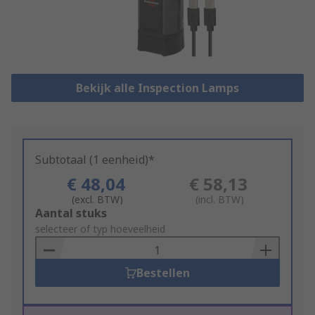
Bekijk alle Inspection Lamps
Subtotaal (1 eenheid)*
€ 48,04
€ 58,13
(excl. BTW)
(incl. BTW)
Add
Aantal stuks
to
selecteer of typ hoeveelheid
Basket
Bestellen