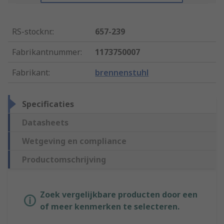
RS-stocknr.
:
657-239
Fabrikantnummer
:
1173750007
Fabrikant
:
brennenstuhl
Specificaties
Datasheets
Wetgeving en compliance
Productomschrijving
Zoek vergelijkbare producten door een
of meer kenmerken te selecteren.