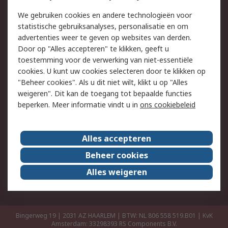
Retouren
Technisch advies
We gebruiken cookies en andere technologieën voor
Track & Trace
statistische gebruiksanalyses, personalisatie en om
advertenties weer te geven op websites van derden.
Wettelijk
Door op "Alles accepteren" te klikken, geeft u
toestemming voor de verwerking van niet-essentiële
Cookiebeleid
Email veiligheid
cookies. U kunt uw cookies selecteren door te klikken op
Privacybeleid
Websitevoorwaarden
"Beheer cookies". Als u dit niet wilt, klikt u op "Alles
weigeren". Dit kan de toegang tot bepaalde functies
Algemene
beperken. Meer informatie vindt u in
ons cookiebeleid
verkoopvoorwaarden
Over RS
Alles accepteren
RS Group
Over ons
Beheer cookies
RS wereldwijd
Werken bij RS
Alles weigeren
ESG
Bingerweg 19 | 2031 AZ HAARLEM | BTW: NL 806 558 519.B01 | KvK
Amsterdam: 33298393
RS Components B.V.