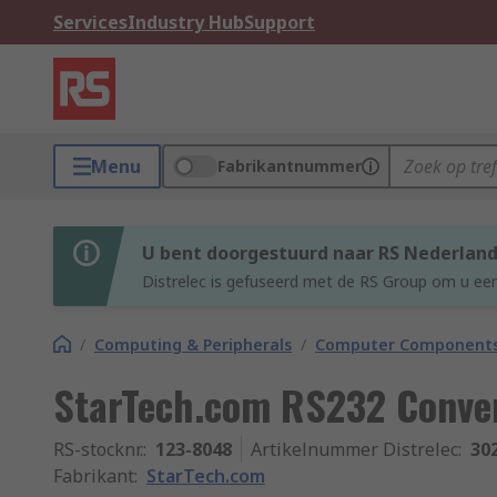
Services
Industry Hub
Support
Menu
Fabrikantnummer
U bent doorgestuurd naar RS Nederlan
Distrelec is gefuseerd met de RS Group om u een
/
Computing & Peripherals
/
Computer Components
StarTech.com RS232 Conver
RS-stocknr.
:
123-8048
Artikelnummer Distrelec
:
30
Fabrikant
:
StarTech.com