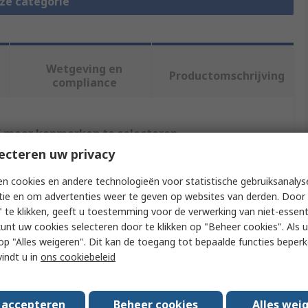
eze categorie
Wetgeving en
Productomschrijving
compliance
f meer kenmerken te selecteren.
ecteren uw privacy
Waarde
n cookies en andere technologieën voor statistische gebruiksanalys
tie en om advertenties weer te geven op websites van derden. Door 
StarTech.com
 te klikken, geeft u toestemming voor de verwerking van niet-essent
RS232
kunt uw cookies selecteren door te klikken op "Beheer cookies". Als u 
 u op "Alles weigeren". Dit kan de toegang tot bepaalde functies beper
Converter Cable
vindt u in
ons cookiebeleid
USB Type-A (4 Pin) USB 2.0
s accepteren
Beheer cookies
Alles wei