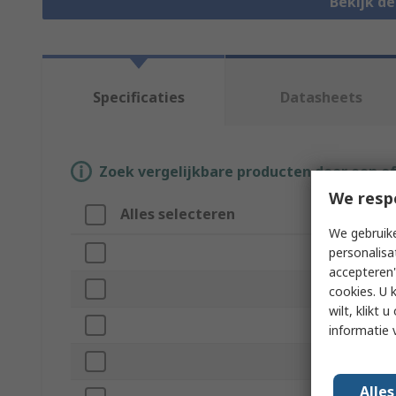
Bekijk d
Specificaties
Datasheets
Zoek vergelijkbare producten door een o
We resp
Alles selecteren
Attribuut
We gebruike
personalisa
Merk
accepteren"
Bus Type
cookies. U 
wilt, klikt
Product Type
informatie 
Input Port
Alle