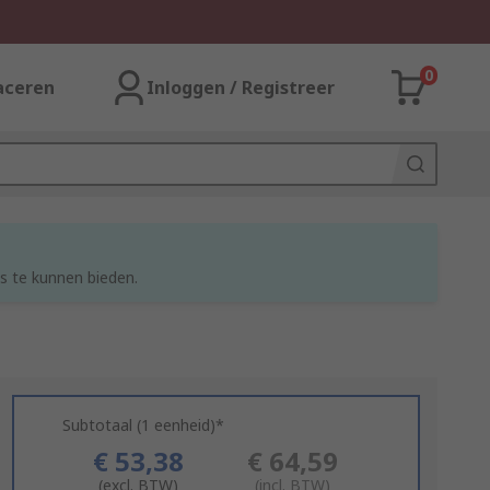
0
aceren
Inloggen / Registreer
s te kunnen bieden.
Subtotaal (1 eenheid)*
€ 53,38
€ 64,59
(excl. BTW)
(incl. BTW)