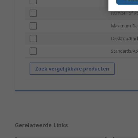
Output Port
Number of P
Maximum Ba
Desktop/Rac
Standards/Ap
Zoek vergelijkbare producten
Gerelateerde Links