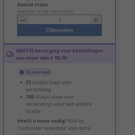
Add
Aantal stuks
to
selecteer of typ hoeveelheid
Basket
Bestellen
GRATIS bezorging voor bestellingen
van meer dan € 90,00
Op voorraad
33
stuk(s) klaar voor
verzending
188
stuk(s) klaar voor
verzending vanaf een andere
locatie
Heeft u meer nodig?
Klik op
'Controleer leverdata' voor extra