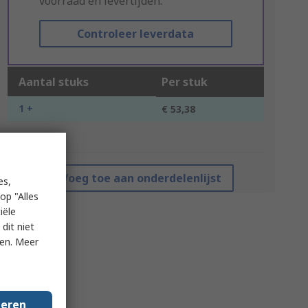
voorraad en levertijden.
Controleer leverdata
Aantal stuks
Per stuk
1 +
€ 53,38
*prijsindicatie
Voeg toe aan onderdelenlijst
es,
op "Alles
iële
dit niet
ken. Meer
geren