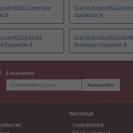
h.com RS232 Interface
StarTech.com RS232 Inte
er 8
Converter 4
h.com RS232 RS422
StarTech.com RS232 RS4
ce Converter 2
Interface Converter 4
n
E-mailadres
Aanmelden
Wettelijk
producten
Cookiebeleid