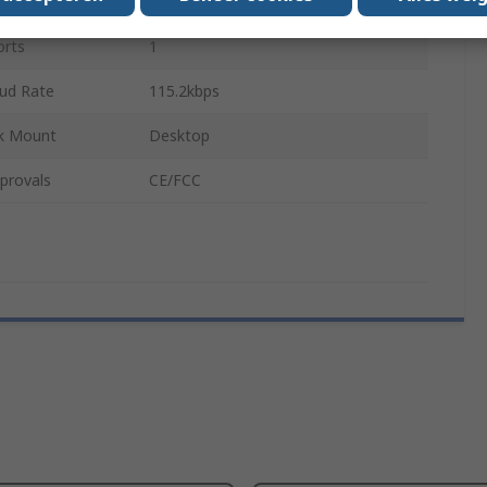
D Sub
orts
1
ud Rate
115.2kbps
k Mount
Desktop
provals
CE/FCC