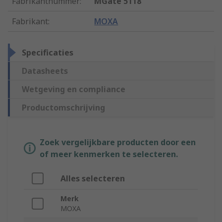
Fabrikantnummer
:
MGate 5118
Fabrikant
:
MOXA
Specificaties
Datasheets
Wetgeving en compliance
Productomschrijving
Zoek vergelijkbare producten door een
of meer kenmerken te selecteren.
Alles selecteren
Merk
MOXA