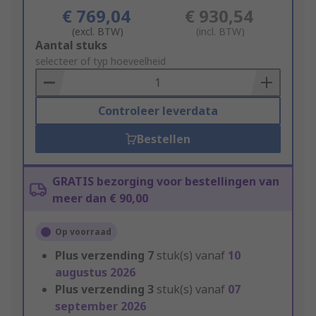
€ 769,04
€ 930,54
(excl. BTW)
(incl. BTW)
Add
Aantal stuks
to
selecteer of typ hoeveelheid
Basket
Controleer leverdata
Bestellen
GRATIS bezorging voor bestellingen van
meer dan € 90,00
Op voorraad
Plus verzending
7
stuk(s) vanaf
10
augustus 2026
Plus verzending
3
stuk(s) vanaf
07
september 2026