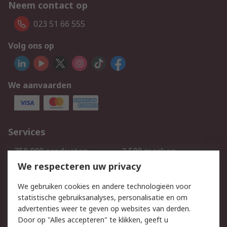
Neem contact op
023 51 66 555
Volg ons op
We aanvaarden
Services
750.000 producten
2.500 merken
Bestellen
Inkoopoplossingen
We respecteren uw privacy
Retouren
Technisch advies
We gebruiken cookies en andere technologieën voor
Track & Trace
statistische gebruiksanalyses, personalisatie en om
advertenties weer te geven op websites van derden.
Wettelijk
Door op "Alles accepteren" te klikken, geeft u