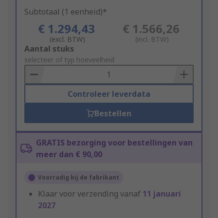
Subtotaal (1 eenheid)*
€ 1.294,43
€ 1.566,26
(excl. BTW)
(incl. BTW)
Add
Aantal stuks
to
selecteer of typ hoeveelheid
Basket
Controleer leverdata
Bestellen
GRATIS bezorging voor bestellingen van
meer dan € 90,00
Voorradig bij de fabrikant
Klaar voor verzending vanaf
11 januari
2027