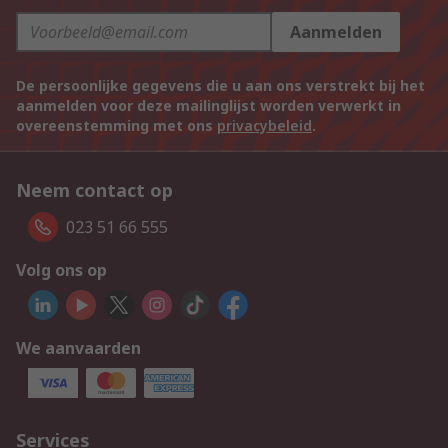
Aanmelden
De persoonlijke gegevens die u aan ons verstrekt bij het
aanmelden voor deze mailinglijst worden verwerkt in
overeenstemming met ons
privacybeleid
.
Neem contact op
023 51 66 555
Volg ons op
We aanvaarden
Services