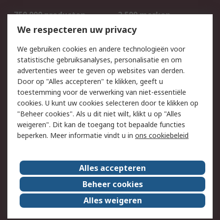
750.000 producten
2.500 merken
Bestellen
Inkoopoplossingen
We respecteren uw privacy
Retouren
Technisch advies
We gebruiken cookies en andere technologieën voor
Track & Trace
statistische gebruiksanalyses, personalisatie en om
advertenties weer te geven op websites van derden.
Wettelijk
Door op "Alles accepteren" te klikken, geeft u
toestemming voor de verwerking van niet-essentiële
Cookiebeleid
Email veiligheid
cookies. U kunt uw cookies selecteren door te klikken op
Privacybeleid
Websitevoorwaarden
"Beheer cookies". Als u dit niet wilt, klikt u op "Alles
weigeren". Dit kan de toegang tot bepaalde functies
Algemene
beperken. Meer informatie vindt u in
ons cookiebeleid
verkoopvoorwaarden
Over RS
Alles accepteren
RS Group
Over ons
Beheer cookies
RS wereldwijd
Werken bij RS
Alles weigeren
ESG