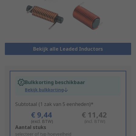
Bekijk alle Leaded Inductors
Bulkkorting beschikbaar
Bekijk bulkkorting
Subtotaal (1 zak van 5 eenheden)*
€ 9,44
€ 11,42
(excl. BTW)
(incl. BTW)
Add
Aantal stuks
to
selecteer of typ hoeveelheid