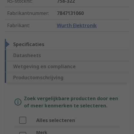
RS-stocknr.
:
758-322
Fabrikantnummer
:
7847131060
Fabrikant
:
Wurth Elektronik
Specificaties
Datasheets
Wetgeving en compliance
Productomschrijving
Zoek vergelijkbare producten door een
of meer kenmerken te selecteren.
Alles selecteren
Merk