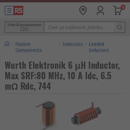
0
Fabrikantnummer
/
Passive
/
Inductors
/
Leaded
Components
Inductors
Wurth Elektronik 6 μH Inductor,
Max SRF:80 MHz, 10 A Idc, 6.5
mΩ Rdc, 744