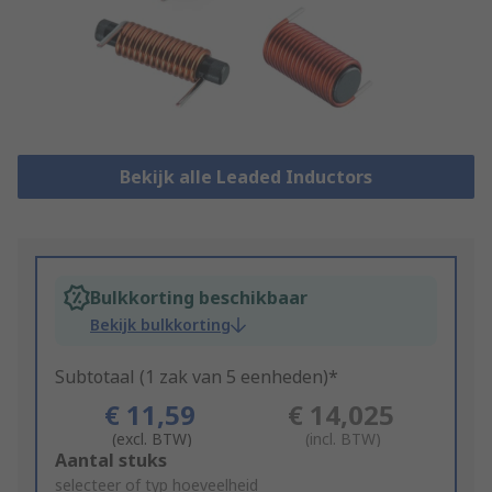
Bekijk alle Leaded Inductors
Bulkkorting beschikbaar
Bekijk bulkkorting
Subtotaal (1 zak van 5 eenheden)*
€ 11,59
€ 14,025
(excl. BTW)
(incl. BTW)
Add
Aantal stuks
to
selecteer of typ hoeveelheid