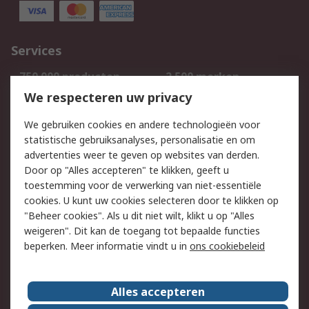
Services
750.000 producten
2.500 merken
Bestellen
Inkoopoplossingen
We respecteren uw privacy
Retouren
Technisch advies
We gebruiken cookies en andere technologieën voor
Track & Trace
statistische gebruiksanalyses, personalisatie en om
advertenties weer te geven op websites van derden.
Wettelijk
Door op "Alles accepteren" te klikken, geeft u
toestemming voor de verwerking van niet-essentiële
Cookiebeleid
Email veiligheid
cookies. U kunt uw cookies selecteren door te klikken op
Privacybeleid
Websitevoorwaarden
"Beheer cookies". Als u dit niet wilt, klikt u op "Alles
weigeren". Dit kan de toegang tot bepaalde functies
Algemene
beperken. Meer informatie vindt u in
ons cookiebeleid
verkoopvoorwaarden
Over RS
Alles accepteren