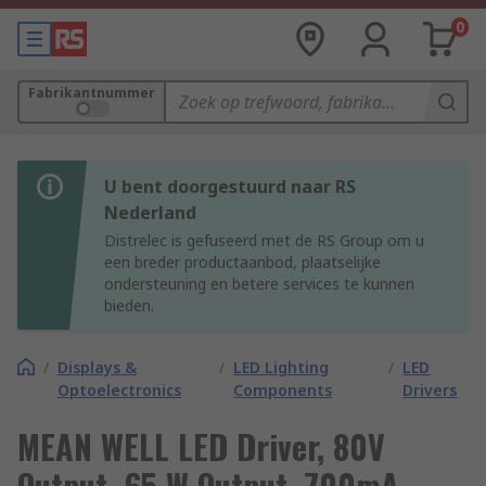
0
Fabrikantnummer
U bent doorgestuurd naar RS
Nederland
Distrelec is gefuseerd met de RS Group om u
een breder productaanbod, plaatselijke
ondersteuning en betere services te kunnen
bieden.
/
Displays &
/
LED Lighting
/
LED
Optoelectronics
Components
Drivers
MEAN WELL LED Driver, 80V
Output, 65 W Output, 700mA