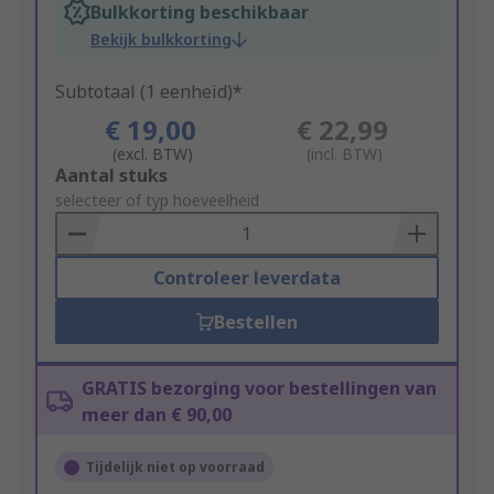
Bulkkorting beschikbaar
Bekijk bulkkorting
Subtotaal (1 eenheid)*
€ 19,00
€ 22,99
(excl. BTW)
(incl. BTW)
Add
Aantal stuks
to
selecteer of typ hoeveelheid
Basket
Controleer leverdata
Bestellen
GRATIS bezorging voor bestellingen van
meer dan € 90,00
Tijdelijk niet op voorraad