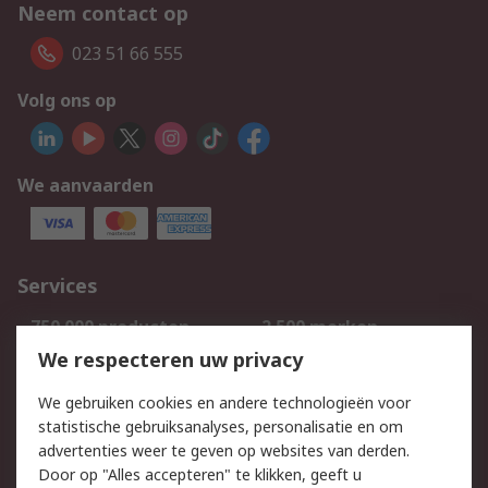
Neem contact op
023 51 66 555
Volg ons op
We aanvaarden
Services
750.000 producten
2.500 merken
Bestellen
Inkoopoplossingen
We respecteren uw privacy
Retouren
Technisch advies
We gebruiken cookies en andere technologieën voor
Track & Trace
statistische gebruiksanalyses, personalisatie en om
advertenties weer te geven op websites van derden.
Wettelijk
Door op "Alles accepteren" te klikken, geeft u