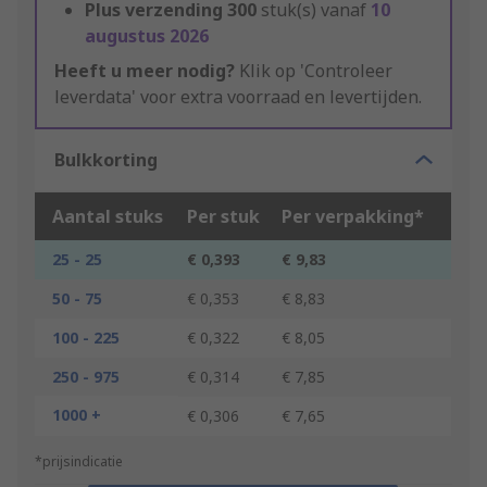
Plus verzending
300
stuk(s) vanaf
10
augustus 2026
Heeft u meer nodig?
Klik op 'Controleer
leverdata' voor extra voorraad en levertijden.
Bulkkorting
Aantal stuks
Per stuk
Per verpakking*
25 - 25
€ 0,393
€ 9,83
50 - 75
€ 0,353
€ 8,83
100 - 225
€ 0,322
€ 8,05
250 - 975
€ 0,314
€ 7,85
1000 +
€ 0,306
€ 7,65
*prijsindicatie