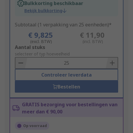
Bulkkorting beschikbaar
Bekijk bulkkorting
Subtotaal (1 verpakking van 25 eenheden)*
€ 9,825
€ 11,90
(excl. BTW)
(incl. BTW)
Add
Aantal stuks
to
selecteer of typ hoeveelheid
Basket
Controleer leverdata
Bestellen
GRATIS bezorging voor bestellingen van
meer dan € 90,00
Op voorraad