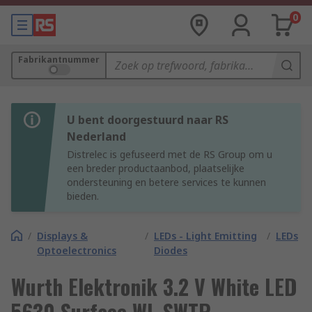
0
Fabrikantnummer
U bent doorgestuurd naar RS
Nederland
Distrelec is gefuseerd met de RS Group om u
een breder productaanbod, plaatselijke
ondersteuning en betere services te kunnen
bieden.
/
Displays &
/
LEDs - Light Emitting
/
LEDs
Optoelectronics
Diodes
Wurth Elektronik 3.2 V White LED
5630 Surface WL-SWTP