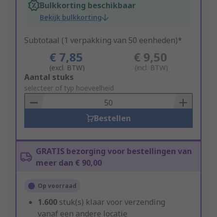
Bulkkorting beschikbaar
Bekijk bulkkorting
Subtotaal (1 verpakking van 50 eenheden)*
€ 7,85
€ 9,50
(excl. BTW)
(incl. BTW)
Add
Aantal stuks
to
selecteer of typ hoeveelheid
Basket
Bestellen
GRATIS bezorging voor bestellingen van
meer dan € 90,00
Op voorraad
1.600
stuk(s) klaar voor verzending
vanaf een andere locatie