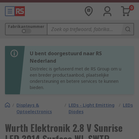
0
Fabrikantnummer
U bent doorgestuurd naar RS
Nederland
Distrelec is gefuseerd met de RS Group om u
een breder productaanbod, plaatselijke
ondersteuning en betere services te kunnen
bieden.
/
Displays &
/
LEDs - Light Emitting
/
LEDs
Optoelectronics
Diodes
Wurth Elektronik 2.8 V Sunrise
LED 3014 Surface WL-SWTP