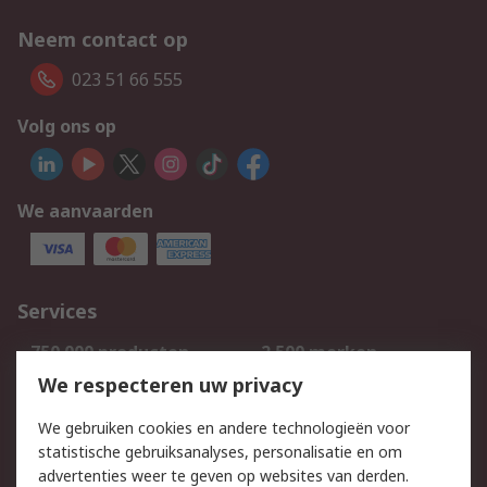
Neem contact op
023 51 66 555
Volg ons op
We aanvaarden
Services
750.000 producten
2.500 merken
Bestellen
Inkoopoplossingen
We respecteren uw privacy
Retouren
Technisch advies
We gebruiken cookies en andere technologieën voor
Track & Trace
statistische gebruiksanalyses, personalisatie en om
advertenties weer te geven op websites van derden.