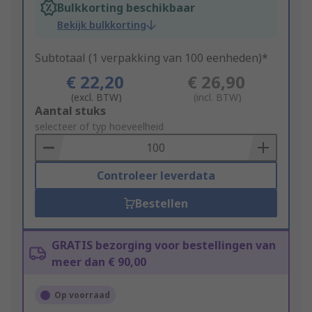
Bulkkorting beschikbaar
Bekijk bulkkorting
Subtotaal (1 verpakking van 100 eenheden)*
€ 22,20
€ 26,90
(excl. BTW)
(incl. BTW)
Add
Aantal stuks
to
selecteer of typ hoeveelheid
Basket
Controleer leverdata
Bestellen
GRATIS bezorging voor bestellingen van
meer dan € 90,00
Op voorraad