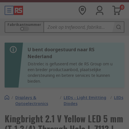
0
Fabrikantnummer
U bent doorgestuurd naar RS
Nederland
Distrelec is gefuseerd met de RS Group om u
een breder productaanbod, plaatselijke
ondersteuning en betere services te kunnen
bieden.
/
Displays &
/
LEDs - Light Emitting
/
LEDs
Optoelectronics
Diodes
Kingbright 2.1 V Yellow LED 5 mm
(T-1 3/4) Through Hole L-7113 L-