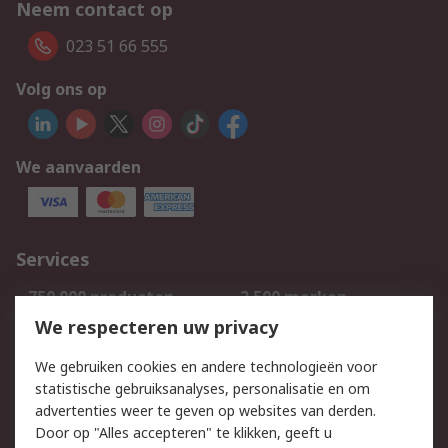
Neem contact op
023 51 66 555
Volg ons op
We aanvaarden
Services
750.000 producten
2.500 merken
Bestellen
Inkoopoplossingen
We respecteren uw privacy
Retouren
Technisch advies
We gebruiken cookies en andere technologieën voor
Track & Trace
statistische gebruiksanalyses, personalisatie en om
advertenties weer te geven op websites van derden.
Wettelijk
Door op "Alles accepteren" te klikken, geeft u