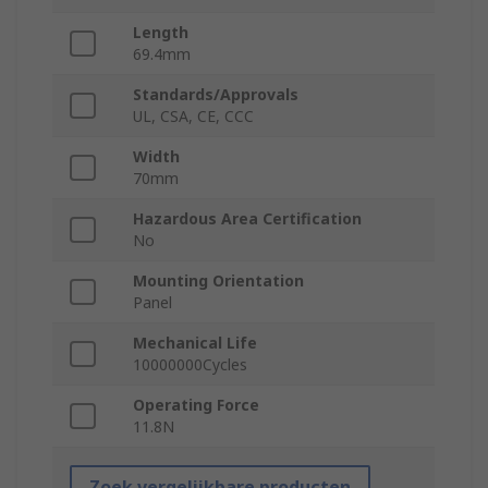
Length
69.4mm
Standards/Approvals
UL, CSA, CE, CCC
Width
70mm
Hazardous Area Certification
No
Mounting Orientation
Panel
Mechanical Life
10000000Cycles
Operating Force
11.8N
Zoek vergelijkbare producten