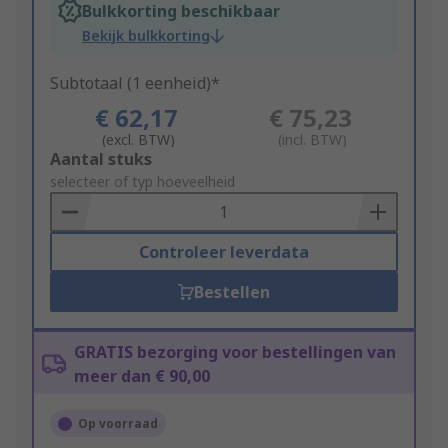
Bulkkorting beschikbaar
Bekijk bulkkorting
Subtotaal (1 eenheid)*
€ 62,17
€ 75,23
(excl. BTW)
(incl. BTW)
Add
Aantal stuks
to
selecteer of typ hoeveelheid
Basket
Controleer leverdata
Bestellen
GRATIS bezorging voor bestellingen van
meer dan € 90,00
Op voorraad