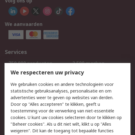
Volg ons op
We aanvaarden
Services
750.000 producten
2.500 merken
Bestellen
Inkoopoplossingen
We respecteren uw privacy
Retouren
Technisch advies
We gebruiken cookies en andere technologieën voor
Track & Trace
statistische gebruiksanalyses, personalisatie en om
advertenties weer te geven op websites van derden.
Wettelijk
Door op "Alles accepteren" te klikken, geeft u
toestemming voor de verwerking van niet-essentiële
Cookiebeleid
Email veiligheid
cookies. U kunt uw cookies selecteren door te klikken op
Privacybeleid
Websitevoorwaarden
"Beheer cookies". Als u dit niet wilt, klikt u op "Alles
weigeren". Dit kan de toegang tot bepaalde functies
Algemene