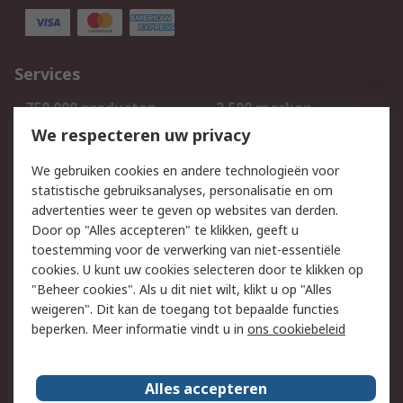
Services
750.000 producten
2.500 merken
Bestellen
Inkoopoplossingen
We respecteren uw privacy
Retouren
Technisch advies
We gebruiken cookies en andere technologieën voor
Track & Trace
statistische gebruiksanalyses, personalisatie en om
advertenties weer te geven op websites van derden.
Wettelijk
Door op "Alles accepteren" te klikken, geeft u
toestemming voor de verwerking van niet-essentiële
Cookiebeleid
Email veiligheid
cookies. U kunt uw cookies selecteren door te klikken op
Privacybeleid
Websitevoorwaarden
"Beheer cookies". Als u dit niet wilt, klikt u op "Alles
weigeren". Dit kan de toegang tot bepaalde functies
Algemene
beperken. Meer informatie vindt u in
ons cookiebeleid
verkoopvoorwaarden
Over RS
Alles accepteren