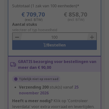
Subtotaal (1 zak van 100 eenheden)*
€ 709,70
€ 858,70
(excl. BTW)
(incl. BTW)
Add
Aantal stuks
to
selecteer of typ hoeveelheid
Basket
Bestellen
GRATIS bezorging voor bestellingen van
meer dan € 90,00
Tijdelijk niet op voorraad
Verzending
200
stuk(s) vanaf
25
november 2026
Heeft u meer nodig?
Klik op 'Controleer
leverdata' voor extra voorraad en levertijden.