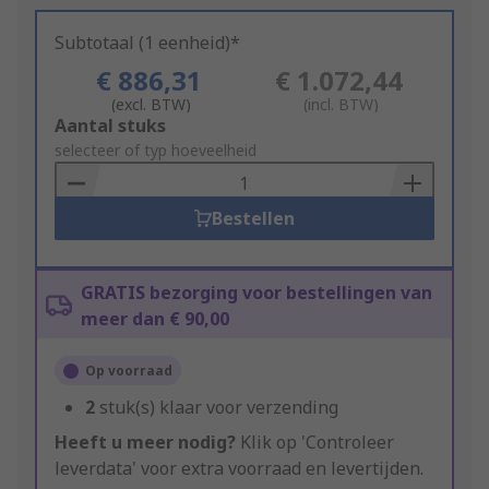
Subtotaal (1 eenheid)*
€ 886,31
€ 1.072,44
(excl. BTW)
(incl. BTW)
Add
Aantal stuks
to
selecteer of typ hoeveelheid
Basket
Bestellen
GRATIS bezorging voor bestellingen van
meer dan € 90,00
Op voorraad
2
stuk(s) klaar voor verzending
Heeft u meer nodig?
Klik op 'Controleer
leverdata' voor extra voorraad en levertijden.