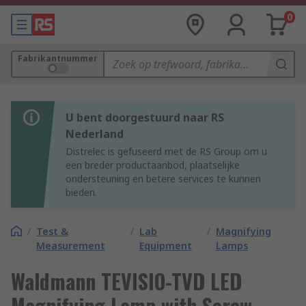
0
Fabrikantnummer
U bent doorgestuurd naar RS
Nederland
Distrelec is gefuseerd met de RS Group om u
een breder productaanbod, plaatselijke
ondersteuning en betere services te kunnen
bieden.
/
Test &
/
Lab
/
Magnifying
Measurement
Equipment
Lamps
Waldmann TEVISIO-TVD LED
Magnifying Lamp with Screw