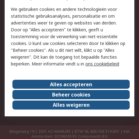
Retouren
Technisch advies
We gebruiken cookies en andere technologieën voor
Track & Trace
statistische gebruiksanalyses, personalisatie en om
advertenties weer te geven op websites van derden.
Wettelijk
Door op "Alles accepteren" te klikken, geeft u
toestemming voor de verwerking van niet-essentiële
Cookiebeleid
Email veiligheid
cookies. U kunt uw cookies selecteren door te klikken op
Privacybeleid
Websitevoorwaarden
"Beheer cookies". Als u dit niet wilt, klikt u op "Alles
weigeren". Dit kan de toegang tot bepaalde functies
Algemene
beperken. Meer informatie vindt u in
ons cookiebeleid
verkoopvoorwaarden
Over RS
Alles accepteren
RS Group
Over ons
Beheer cookies
RS wereldwijd
Werken bij RS
Alles weigeren
ESG
Bingerweg 19 | 2031 AZ HAARLEM | BTW: NL 806 558 519.B01 | KvK
Amsterdam: 33298393
RS Components B.V.