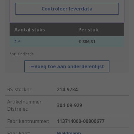
Controleer leverdata
Aantal stuks
Per stuk
1 +
€ 886,31
*prijsindicatie
Voeg toe aan onderdelenlijst
RS-stocknr.
:
214-9734
Artikelnummer
304-09-929
Distrelec
:
Fabrikantnummer
:
113714000-00800677
Fabrikant
:
Waldmann