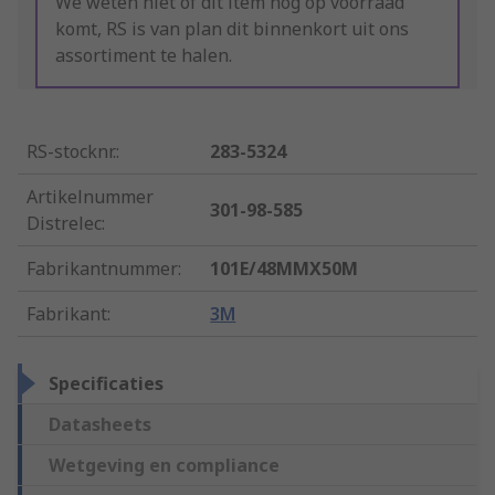
We weten niet of dit item nog op voorraad
komt, RS is van plan dit binnenkort uit ons
assortiment te halen.
RS-stocknr.
:
283-5324
Artikelnummer
301-98-585
Distrelec
:
Fabrikantnummer
:
101E/48MMX50M
Fabrikant
:
3M
Specificaties
Datasheets
Wetgeving en compliance