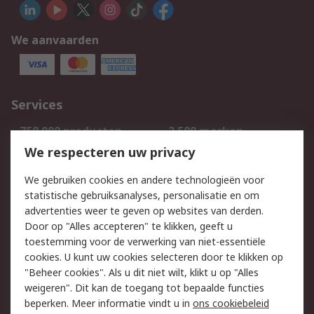
We aanvaarden
Services
750.000 producten
2.500 merken
Bestellen
Inkoopoplossingen
We respecteren uw privacy
Retouren
Technisch advies
We gebruiken cookies en andere technologieën voor
Track & Trace
statistische gebruiksanalyses, personalisatie en om
advertenties weer te geven op websites van derden.
Wettelijk
Door op "Alles accepteren" te klikken, geeft u
toestemming voor de verwerking van niet-essentiële
Cookiebeleid
Email veiligheid
cookies. U kunt uw cookies selecteren door te klikken op
Privacybeleid
Websitevoorwaarden
"Beheer cookies". Als u dit niet wilt, klikt u op "Alles
weigeren". Dit kan de toegang tot bepaalde functies
Algemene
beperken. Meer informatie vindt u in
ons cookiebeleid
verkoopvoorwaarden