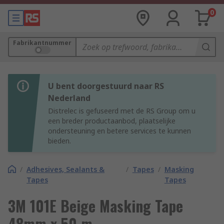
0
Fabrikantnummer
U bent doorgestuurd naar RS
Nederland
Distrelec is gefuseerd met de RS Group om u
een breder productaanbod, plaatselijke
ondersteuning en betere services te kunnen
bieden.
/
Adhesives, Sealants &
/
Tapes
/
Masking
Tapes
Tapes
3M 101E Beige Masking Tape
48mm x 50 m