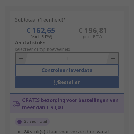
Subtotaal (1 eenheid)*
€ 162,65
€ 196,81
(excl. BTW)
(incl. BTW)
Add
Aantal stuks
to
selecteer of typ hoeveelheid
Basket
Controleer leverdata
Bestellen
GRATIS bezorging voor bestellingen van
meer dan € 90,00
Op voorraad
24
stuk(s) klaar voor verzending vanaf