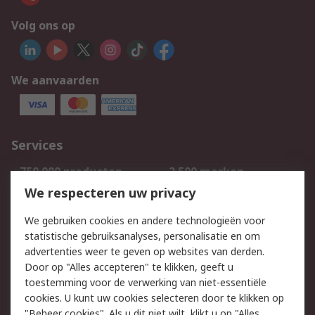
Volg ons op
We aanvaarden
Services
750.000 producten
2.500 merken
Bestellen
Inkoopoplossingen
We respecteren uw privacy
Retouren
Technisch advies
We gebruiken cookies en andere technologieën voor
Track & Trace
statistische gebruiksanalyses, personalisatie en om
advertenties weer te geven op websites van derden.
Wettelijk
Door op "Alles accepteren" te klikken, geeft u
toestemming voor de verwerking van niet-essentiële
Cookiebeleid
Email veiligheid
cookies. U kunt uw cookies selecteren door te klikken op
Privacybeleid
Websitevoorwaarden
"Beheer cookies". Als u dit niet wilt, klikt u op "Alles