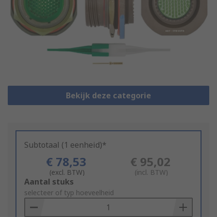
Bekijk deze categorie
Subtotaal (1 eenheid)*
€ 78,53
€ 95,02
(excl. BTW)
(incl. BTW)
Add
Aantal stuks
to
selecteer of typ hoeveelheid
Basket