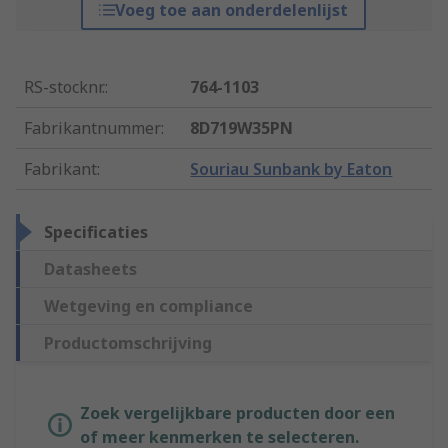
Voeg toe aan onderdelenlijst
RS-stocknr.
:
764-1103
Fabrikantnummer
:
8D719W35PN
Fabrikant
:
Souriau Sunbank by Eaton
Specificaties
Datasheets
Wetgeving en compliance
Productomschrijving
Zoek vergelijkbare producten door een
of meer kenmerken te selecteren.