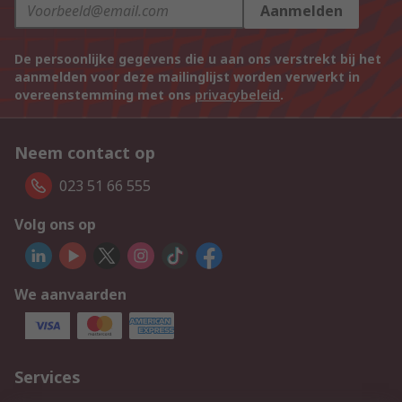
Aanmelden
De persoonlijke gegevens die u aan ons verstrekt bij het
aanmelden voor deze mailinglijst worden verwerkt in
overeenstemming met ons
privacybeleid
.
Neem contact op
023 51 66 555
Volg ons op
We aanvaarden
Services