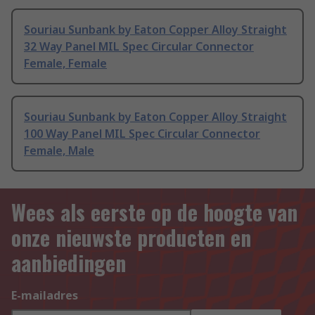
Souriau Sunbank by Eaton Copper Alloy Straight
32 Way Panel MIL Spec Circular Connector
Female, Female
Souriau Sunbank by Eaton Copper Alloy Straight
100 Way Panel MIL Spec Circular Connector
Female, Male
Wees als eerste op de hoogte van
onze nieuwste producten en
aanbiedingen
E-mailadres