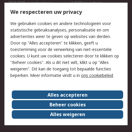
750.000 producten
2.500 merken
Bestellen
Inkoopoplossingen
We respecteren uw privacy
Retouren
Technisch advies
We gebruiken cookies en andere technologieën voor
Track & Trace
statistische gebruiksanalyses, personalisatie en om
advertenties weer te geven op websites van derden.
Wettelijk
Door op "Alles accepteren" te klikken, geeft u
toestemming voor de verwerking van niet-essentiële
Cookiebeleid
Email veiligheid
cookies. U kunt uw cookies selecteren door te klikken op
Privacybeleid
Websitevoorwaarden
"Beheer cookies". Als u dit niet wilt, klikt u op "Alles
weigeren". Dit kan de toegang tot bepaalde functies
Algemene
beperken. Meer informatie vindt u in
ons cookiebeleid
verkoopvoorwaarden
Over RS
Alles accepteren
RS Group
Over ons
Beheer cookies
RS wereldwijd
Werken bij RS
Alles weigeren
ESG