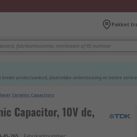
Pakket tr
d
 breder productaanbod, plaatselijke ondersteuning en betere service
layer Ceramic Capacitors
ic Capacitor, 10V dc,
4-45-265
Fabrikantnummer
: