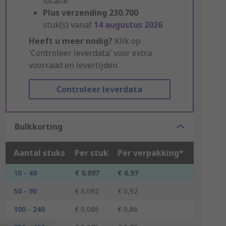
locatie
Plus verzending
230.700
stuk(s) vanaf
14 augustus 2026
Heeft u meer nodig?
Klik op
'Controleer leverdata' voor extra
voorraad en levertijden.
Controleer leverdata
Bulkkorting
Aantal stuks
Per stuk
Per verpakking*
10 - 40
€ 0,097
€ 0,97
50 - 90
€ 0,092
€ 0,92
100 - 240
€ 0,086
€ 0,86