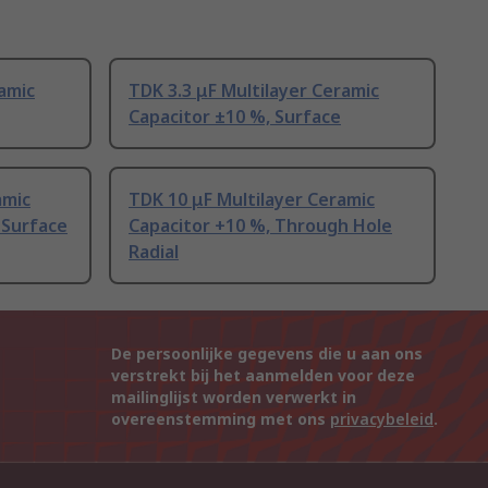
ramic
TDK 3.3 μF Multilayer Ceramic
Capacitor ±10 %, Surface
amic
TDK 10 μF Multilayer Ceramic
 Surface
Capacitor +10 %, Through Hole
Radial
De persoonlijke gegevens die u aan ons
verstrekt bij het aanmelden voor deze
mailinglijst worden verwerkt in
overeenstemming met ons
privacybeleid
.