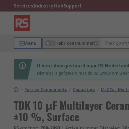
Services
Industry Hub
Support
Menu
Fabrikantnummer
U bent doorgestuurd naar RS Nederlan
Distrelec is gefuseerd met de RS Group om u een
/
Passive Components
/
Capacitors
/
MLCCs - Multi
TDK 10 μF Multilayer Ceram
±10 %, Surface
RS-stocknr.
:
788-2893
Artikelnummer Distrelec
:
30