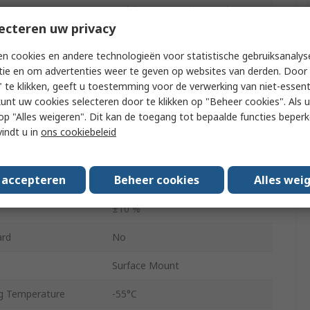
Multilayer Ceramic Capacitor
ecteren uw privacy
10μF
n cookies en andere technologieën voor statistische gebruiksanalys
10V dc
tie en om advertenties weer te geven op websites van derden. Door 
 te klikken, geeft u toestemming voor de verwerking van niet-essent
0603
kunt uw cookies selecteren door te klikken op "Beheer cookies". Als u 
 u op "Alles weigeren". Dit kan de toegang tot bepaalde functies beper
Tape & Reel
vindt u in
ons cookiebeleid
Surface
s accepteren
Beheer cookies
Alles wei
X5R
±10 %
ard
No
Surface Mount
g Temperature
-55°C