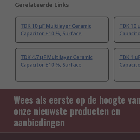
Gerelateerde Links
TDK 10 μF Multilayer Ceramic
TDK 10 μ
Capacitor ±10 %, Surface
Capacito
TDK 4.7 μF Multilayer Ceramic
TDK 1 μF
Capacitor ±10 %, Surface
Capacito
Wees als eerste op de hoogte va
onze nieuwste producten en
aanbiedingen