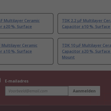
F Multilayer Ceramic
TDK 2.2 μF Multilayer Ce
r ±20 %, Surface
Capacitor ±10 %, Surface
 Multilayer Ceramic
TDK 10 μF Multilayer Cer
r ±10 %, Surface
Capacitor ±20 %, Surface
Mount
n
E-mailadres
Aanmelden