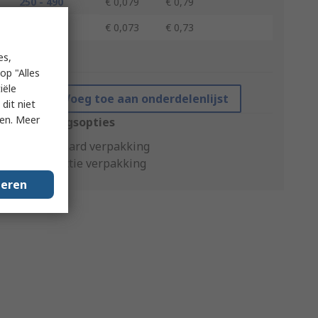
250 - 490
€ 0,079
€ 0,79
500 +
€ 0,073
€ 0,73
es,
*prijsindicatie
op "Alles
iële
Voeg toe aan onderdelenlijst
dit niet
ken. Meer
Verpakkingsopties
Standaard verpakking
Productie verpakking
geren