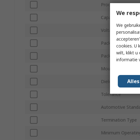
Product Type
We resp
Capacitance
We gebruike
Voltage
personalisa
accepteren"
Package/Case
cookies. U 
wilt, klikt
Packaging
informatie 
Mount Type
Alle
Dielectric
Tolerance
Automotive Stand
Termination Type
Minimum Operatin