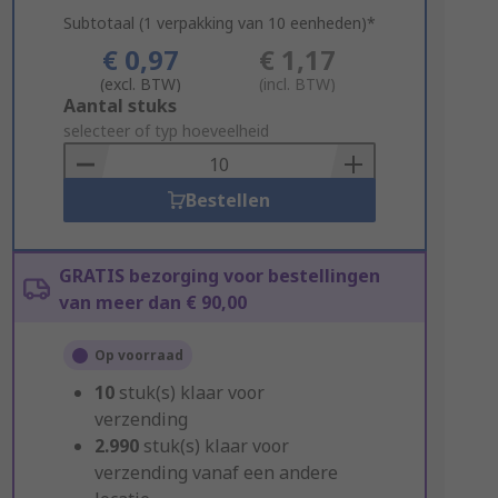
Subtotaal (1 verpakking van 10 eenheden)*
€ 0,97
€ 1,17
(excl. BTW)
(incl. BTW)
Add
Aantal stuks
to
selecteer of typ hoeveelheid
Basket
Bestellen
GRATIS bezorging voor bestellingen
van meer dan € 90,00
Op voorraad
10
stuk(s) klaar voor
verzending
2.990
stuk(s) klaar voor
verzending vanaf een andere