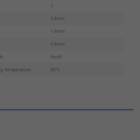
C
0.8mm
1.6mm
0.8mm
ls
RoHS
g Temperature
85°C