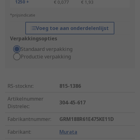
1250 +
€ 0,077
€ 1,93
*prijsindicatie
Voeg toe aan onderdelenlijst
Verpakkingsopties
Standaard verpakking
Productie verpakking
RS-stocknr.
:
815-1386
Artikelnummer
304-45-617
Distrelec
:
Fabrikantnummer
:
GRM188R61E475KE11D
Fabrikant
:
Murata