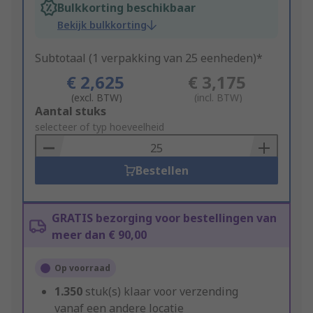
Bulkkorting beschikbaar
Bekijk bulkkorting
Subtotaal (1 verpakking van 25 eenheden)*
€ 2,625
€ 3,175
(excl. BTW)
(incl. BTW)
Add
Aantal stuks
to
selecteer of typ hoeveelheid
Basket
Bestellen
GRATIS bezorging voor bestellingen van
meer dan € 90,00
Op voorraad
1.350
stuk(s) klaar voor verzending
vanaf een andere locatie