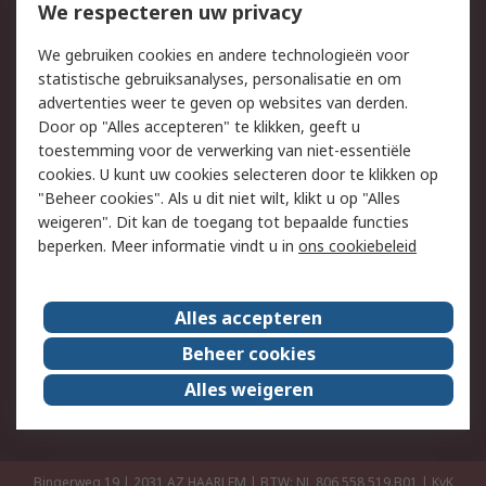
Bestellen
Inkoopoplossingen
We respecteren uw privacy
Retouren
Technisch advies
We gebruiken cookies en andere technologieën voor
Track & Trace
statistische gebruiksanalyses, personalisatie en om
advertenties weer te geven op websites van derden.
Wettelijk
Door op "Alles accepteren" te klikken, geeft u
toestemming voor de verwerking van niet-essentiële
Cookiebeleid
Email veiligheid
cookies. U kunt uw cookies selecteren door te klikken op
Privacybeleid
Websitevoorwaarden
"Beheer cookies". Als u dit niet wilt, klikt u op "Alles
weigeren". Dit kan de toegang tot bepaalde functies
Algemene
beperken. Meer informatie vindt u in
ons cookiebeleid
verkoopvoorwaarden
Over RS
Alles accepteren
RS Group
Over ons
Beheer cookies
RS wereldwijd
Werken bij RS
Alles weigeren
ESG
Bingerweg 19 | 2031 AZ HAARLEM | BTW: NL 806 558 519.B01 | KvK