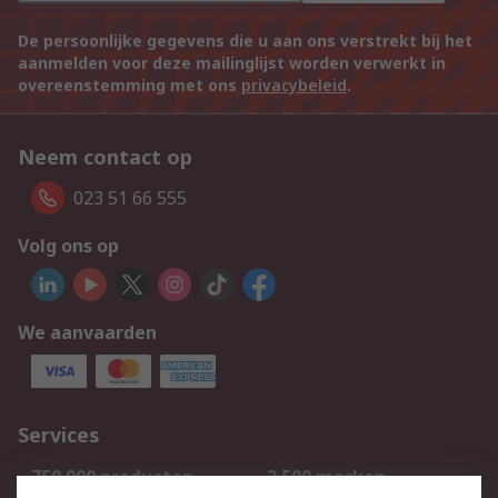
De persoonlijke gegevens die u aan ons verstrekt bij het
aanmelden voor deze mailinglijst worden verwerkt in
overeenstemming met ons
privacybeleid
.
Neem contact op
023 51 66 555
Volg ons op
We aanvaarden
Services
750.000 producten
2.500 merken