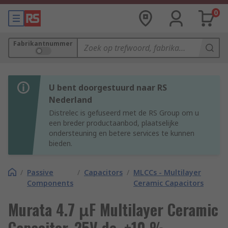
0
Fabrikantnummer
U bent doorgestuurd naar RS
Nederland
Distrelec is gefuseerd met de RS Group om u
een breder productaanbod, plaatselijke
ondersteuning en betere services te kunnen
bieden.
/
Passive
/
Capacitors
/
MLCCs - Multilayer
Components
Ceramic Capacitors
Murata 4.7 μF Multilayer Ceramic
Capacitor, 25V dc, ±10 %,