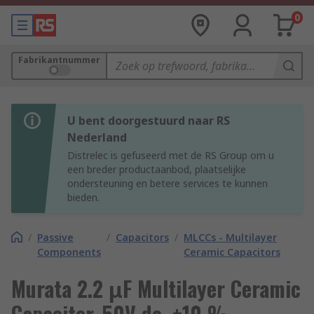
0
Fabrikantnummer
U bent doorgestuurd naar RS
Nederland
Distrelec is gefuseerd met de RS Group om u
een breder productaanbod, plaatselijke
ondersteuning en betere services te kunnen
bieden.
/
Passive
/
Capacitors
/
MLCCs - Multilayer
Components
Ceramic Capacitors
Murata 2.2 μF Multilayer Ceramic
Capacitor, 50V dc, ±10 %,