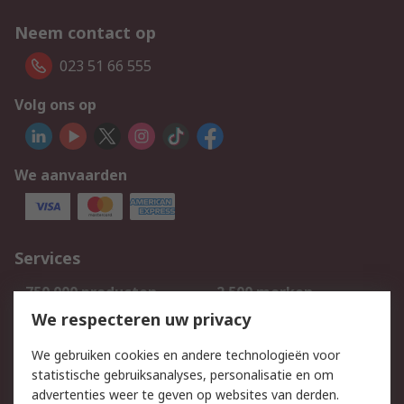
Neem contact op
023 51 66 555
Volg ons op
We aanvaarden
Services
750.000 producten
2.500 merken
Bestellen
Inkoopoplossingen
We respecteren uw privacy
Retouren
Technisch advies
We gebruiken cookies en andere technologieën voor
Track & Trace
statistische gebruiksanalyses, personalisatie en om
advertenties weer te geven op websites van derden.