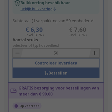
Bulkkorting beschikbaar
Bekijk bulkkorting
Subtotaal (1 verpakking van 50 eenheden)*
€ 6,30
€ 7,60
(excl. BTW)
(incl. BTW)
Add
Aantal stuks
to
selecteer of typ hoeveelheid
Basket
Controleer leverdata
Bestellen
GRATIS bezorging voor bestellingen van
meer dan € 90,00
Op voorraad