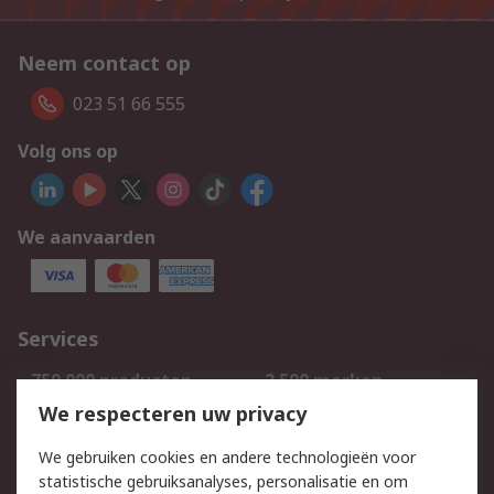
Neem contact op
023 51 66 555
Volg ons op
We aanvaarden
Services
750.000 producten
2.500 merken
Bestellen
Inkoopoplossingen
We respecteren uw privacy
Retouren
Technisch advies
We gebruiken cookies en andere technologieën voor
Track & Trace
statistische gebruiksanalyses, personalisatie en om