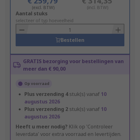
€ 259,79
€ 314,35
(excl. BTW)
(incl. BTW)
Add
Aantal stuks
to
selecteer of typ hoeveelheid
Basket
Bestellen
GRATIS bezorging voor bestellingen van
meer dan € 90,00
Op voorraad
Plus verzending
4
stuk(s) vanaf
10
augustus 2026
Plus verzending
2
stuk(s) vanaf
10
augustus 2026
Heeft u meer nodig?
Klik op 'Controleer
leverdata' voor extra voorraad en levertijden.