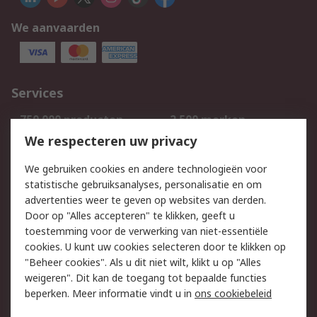
We aanvaarden
Services
750.000 producten
2.500 merken
Bestellen
Inkoopoplossingen
We respecteren uw privacy
Retouren
Technisch advies
We gebruiken cookies en andere technologieën voor
Track & Trace
statistische gebruiksanalyses, personalisatie en om
advertenties weer te geven op websites van derden.
Wettelijk
Door op "Alles accepteren" te klikken, geeft u
toestemming voor de verwerking van niet-essentiële
Cookiebeleid
Email veiligheid
cookies. U kunt uw cookies selecteren door te klikken op
Privacybeleid
Websitevoorwaarden
"Beheer cookies". Als u dit niet wilt, klikt u op "Alles
weigeren". Dit kan de toegang tot bepaalde functies
Algemene
beperken. Meer informatie vindt u in
ons cookiebeleid
verkoopvoorwaarden