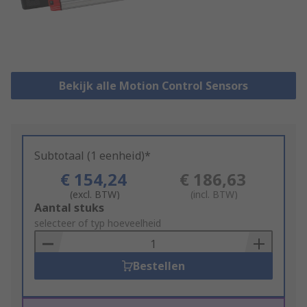
Bekijk alle Motion Control Sensors
Subtotaal (1 eenheid)*
€ 154,24
€ 186,63
(excl. BTW)
(incl. BTW)
Add
Aantal stuks
to
selecteer of typ hoeveelheid
Basket
Bestellen