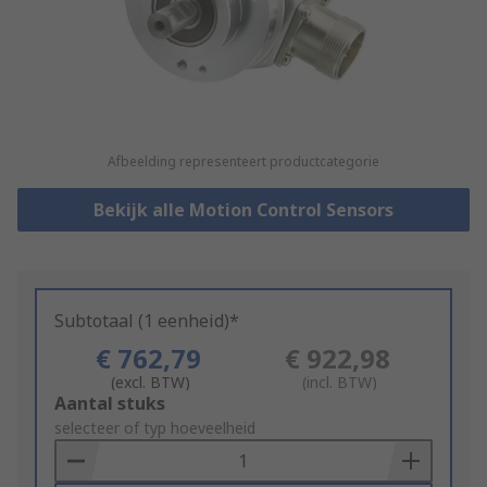
Afbeelding representeert productcategorie
Bekijk alle Motion Control Sensors
Subtotaal (1 eenheid)*
€ 762,79
€ 922,98
(excl. BTW)
(incl. BTW)
Add
Aantal stuks
to
selecteer of typ hoeveelheid
Basket