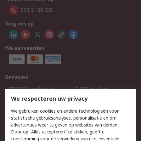
023 51 66 555
Volg ons op
We aanvaarden
Services
750.000 producten
2.500 merken
Bestellen
Inkoopoplossingen
We respecteren uw privacy
Retouren
Technisch advies
We gebruiken cookies en andere technologieën voor
Track & Trace
statistische gebruiksanalyses, personalisatie en om
advertenties weer te geven op websites van derden.
Wettelijk
Door op "Alles accepteren" te klikken, geeft u
toestemming voor de verwerking van niet-essentiële