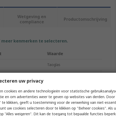
Wetgeving en
Productomschrijving
compliance
f meer kenmerken te selecteren.
t
Waarde
Taoglas
ls
GPS
ecteren uw privacy
ype
Multi-Band Antenna
n cookies en andere technologieën voor statistische gebruiksanalys
requency
1559MHz
tie en om advertenties weer te geven op websites van derden. Door 
 te klikken, geeft u toestemming voor de verwerking van niet-essent
 Type
SMA
kunt uw cookies selecteren door te klikken op "Beheer cookies". Als u 
 u op "Alles weigeren". Dit kan de toegang tot bepaalde functies beper