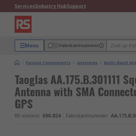
Services
Industry Hub
Support
Menu
Fabrikantnummer
/
Passive Components
/
Antennas
/
Multi-Band An
Taoglas AA.175.B.301111 S
Antenna with SMA Connecto
GPS
RS-stocknr.
:
690-824
Fabrikantnummer
:
AA.175.B.