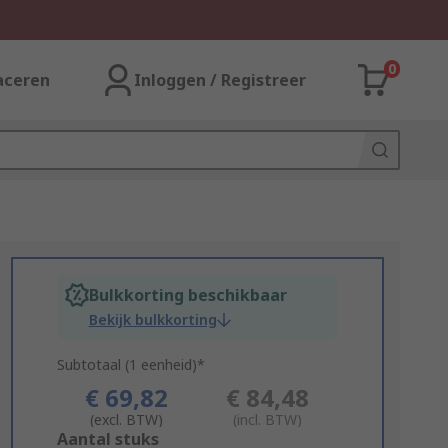
0
aceren
Inloggen / Registreer
Bulkkorting beschikbaar
Bekijk bulkkorting
Subtotaal (1 eenheid)*
€ 69,82
€ 84,48
(excl. BTW)
(incl. BTW)
Add
Aantal stuks