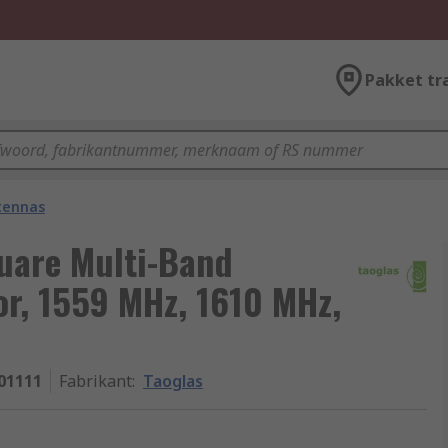
Pakket tr
tennas
quare Multi-Band
r, 1559 MHz, 1610 MHz,
301111
Fabrikant
:
Taoglas