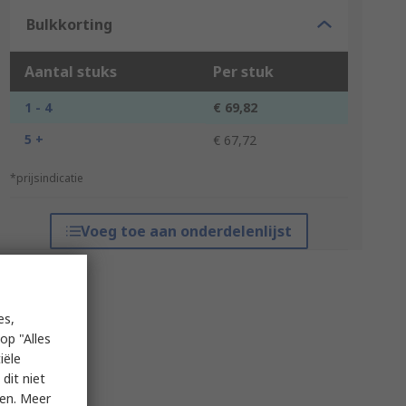
Bulkkorting
Aantal stuks
Per stuk
1 - 4
€ 69,82
5 +
€ 67,72
*prijsindicatie
Voeg toe aan onderdelenlijst
es,
op "Alles
iële
dit niet
ken. Meer