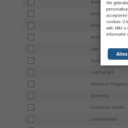
Bandwidth
We gebruike
personalisa
Antenna Physical F
accepteren"
cookies. U 
Internal/External
wilt, klikt
informatie 
Antenna Mount Ty
Gain
Alle
Series
Lead Length
Maximum Frequenc
Directivity
Connector Gender
Lead Included