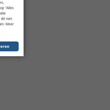
es,
op "Alles
iële
dit niet
ken. Meer
geren