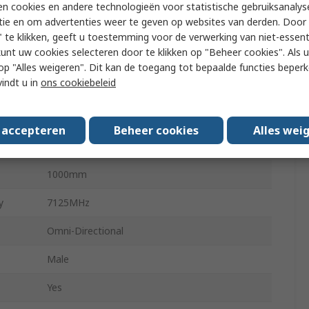
6000MHz
n cookies en andere technologieën voor statistische gebruiksanalys
tie en om advertenties weer te geven op websites van derden. Door 
orm
Baton
 te klikken, geeft u toestemming voor de verwerking van niet-essent
kunt uw cookies selecteren door te klikken op "Beheer cookies". Als u 
External
 u op "Alles weigeren". Dit kan de toegang tot bepaalde functies beper
vindt u in
ons cookiebeleid
pe
Screw
6.79dB
s accepteren
Beheer cookies
Alles wei
MA183W
1000mm
y
7125MHz
Omni-Directional
Male
Yes