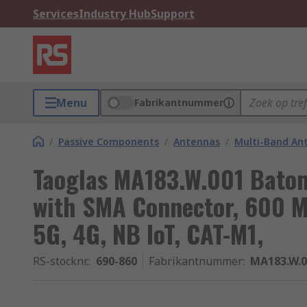
Services
Industry Hub
Support
Menu
Fabrikantnummer
/
Passive Components
/
Antennas
/
Multi-Band An
Taoglas MA183.W.001 Baton
with SMA Connector, 600 MH
5G, 4G, NB IoT, CAT-M1,
RS-stocknr.
:
690-860
Fabrikantnummer
:
MA183.W.0