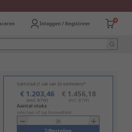
0
aceren
Inloggen / Registreer
Subtotaal (1 zak van 20 eenheden)*
€ 1.203,46
€ 1.456,18
(excl. BTW)
(incl. BTW)
Add
Aantal stuks
to
selecteer of typ hoeveelheid
Basket
Bestellen