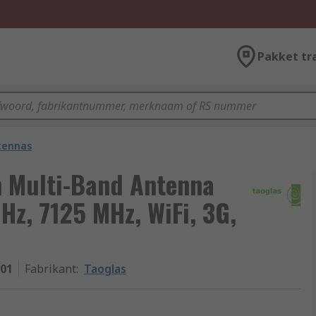
Pakket tr
tennas
 Multi-Band Antenna
z, 7125 MHz, WiFi, 3G,
01
Fabrikant
:
Taoglas