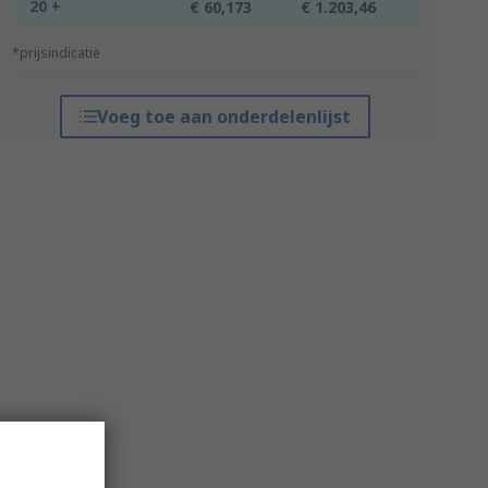
20 +
€ 60,173
€ 1.203,46
*prijsindicatie
Voeg toe aan onderdelenlijst