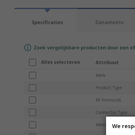
Specificaties
Datasheets
Zoek vergelijkbare producten door een o
Alles selecteren
Attribuut
Merk
Product Type
RF Protocols
Connector Type
Minimum Frequenc
We resp