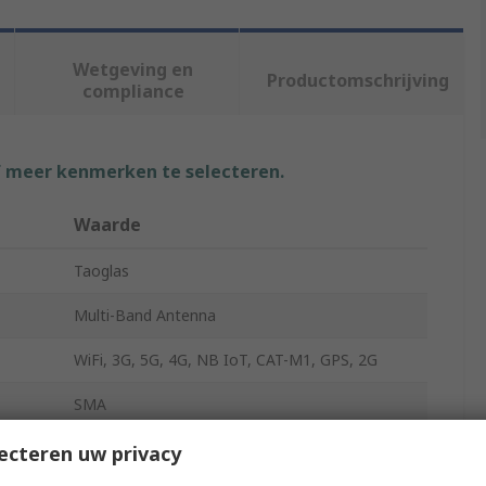
Wetgeving en
Productomschrijving
compliance
f meer kenmerken te selecteren.
Waarde
Taoglas
Multi-Band Antenna
WiFi, 3G, 5G, 4G, NB IoT, CAT-M1, GPS, 2G
SMA
y
600MHz
ecteren uw privacy