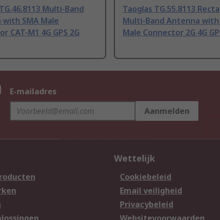
TG.46.8113 Multi-Band
Taoglas TG.55.8113 Rect
 with SMA Male
Multi-Band Antenna wit
or CAT-M1 4G GPS 2G
Male Connector 2G 4G GP
n
E-mailadres
Aanmelden
Wettelijk
producten
Cookiebeleid
rken
Email veiligheid
n
Privacybeleid
lossingen
Websitevoorwaarden