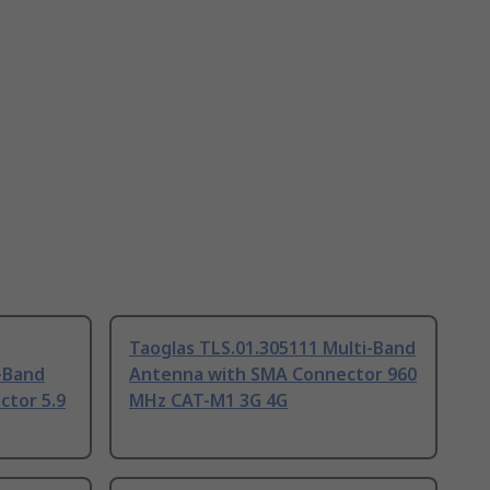
Taoglas TLS.01.305111 Multi-Band
-Band
Antenna with SMA Connector 960
tor 5.9
MHz CAT-M1 3G 4G