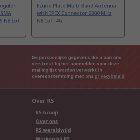
anguler
Ezurio Plate Multi-Band Antenna
h SMA
with IPEX Connector 6000 MHz
S NB IoT
NB IoT, 4G
De persoonlijke gegevens die u aan ons
verstrekt bij het aanmelden voor deze
mailinglijst worden verwerkt in
overeenstemming met ons
privacybeleid
.
Over RS
RS Group
Over ons
RS wereldwijd
Werken bij RS