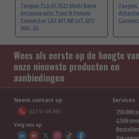
Taoglas TLS.01.1F21 Multi-Band
Taoglas 
Antenna with Type N Female
Antenna
Connector CAT-M1 NB IoT GPS
Connect
WiFi, 3G
Wees als eerste op de hoogte va
onze nieuwste producten en
aanbiedingen
Neem contact op
Services
023 51 66 555
750.000 
2.500 me
Volg ons op
Bestelle
Inkoopop