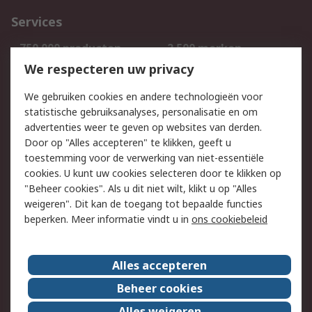
Services
750.000 producten
2.500 merken
Bestellen
Inkoopoplossingen
We respecteren uw privacy
Retouren
Technisch advies
We gebruiken cookies en andere technologieën voor
Track & Trace
statistische gebruiksanalyses, personalisatie en om
advertenties weer te geven op websites van derden.
Wettelijk
Door op "Alles accepteren" te klikken, geeft u
toestemming voor de verwerking van niet-essentiële
Cookiebeleid
Email veiligheid
cookies. U kunt uw cookies selecteren door te klikken op
Privacybeleid
Websitevoorwaarden
"Beheer cookies". Als u dit niet wilt, klikt u op "Alles
weigeren". Dit kan de toegang tot bepaalde functies
Algemene
beperken. Meer informatie vindt u in
ons cookiebeleid
verkoopvoorwaarden
Over RS
Alles accepteren
RS Group
Over ons
Beheer cookies
RS wereldwijd
Werken bij RS
Alles weigeren