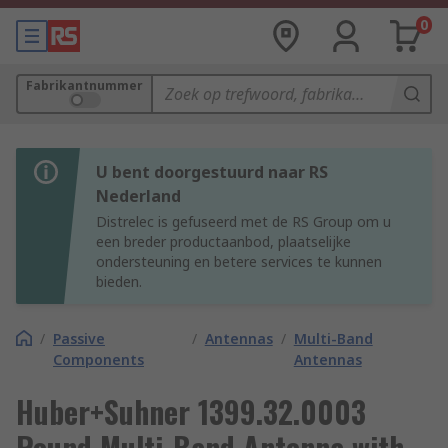
0
Fabrikantnummer
U bent doorgestuurd naar RS
Nederland
Distrelec is gefuseerd met de RS Group om u
een breder productaanbod, plaatselijke
ondersteuning en betere services te kunnen
bieden.
/
Passive
/
Antennas
/
Multi-Band
Components
Antennas
Huber+Suhner 1399.32.0003
Round Multi-Band Antenna with