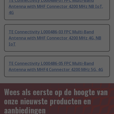
TE Connectivity L000486-01 FPC Multi-Band
Antenna with MHF Connector 4200 MHz NB IoT,
4G
TE Connectivity L000486-03 FPC Multi-Band
Antenna with MHF Connector 4200 MHz 4G, NB
IoT
TE Connectivity L000486-05 FPC Multi-Band
Antenna with MHF4 Connector 4200 MHz 5G, 4G
Wees als eerste op de hoogte van
onze nieuwste producten en
aanbiedingen