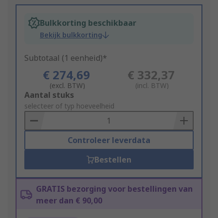
Bulkkorting beschikbaar
Bekijk bulkkorting
Subtotaal (1 eenheid)*
€ 274,69
€ 332,37
(excl. BTW)
(incl. BTW)
Add
Aantal stuks
to
selecteer of typ hoeveelheid
Basket
Controleer leverdata
Bestellen
GRATIS bezorging voor bestellingen van
meer dan € 90,00