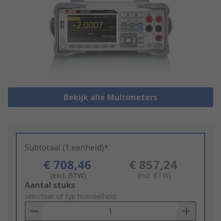
Bekijk alle Multimeters
Subtotaal (1 eenheid)*
€ 708,46
€ 857,24
(excl. BTW)
(incl. BTW)
Add
Aantal stuks
to
selecteer of typ hoeveelheid
Basket