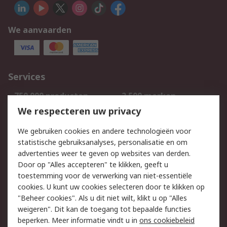
We aanvaarden
Services
750.000 producten
2.500 merken
Bestellen
Inkoopoplossingen
We respecteren uw privacy
Retouren
Technisch advies
We gebruiken cookies en andere technologieën voor
Track & Trace
statistische gebruiksanalyses, personalisatie en om
advertenties weer te geven op websites van derden.
Wettelijk
Door op "Alles accepteren" te klikken, geeft u
toestemming voor de verwerking van niet-essentiële
Cookiebeleid
Email veiligheid
cookies. U kunt uw cookies selecteren door te klikken op
Privacybeleid
Websitevoorwaarden
"Beheer cookies". Als u dit niet wilt, klikt u op "Alles
weigeren". Dit kan de toegang tot bepaalde functies
Algemene
beperken. Meer informatie vindt u in
ons cookiebeleid
verkoopvoorwaarden