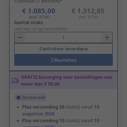
Subtotaal (1 eenheid)*
€ 1.085,00
€ 1.312,85
(excl. BTW)
(incl. BTW)
Add
Aantal stuks
to
selecteer of typ hoeveelheid
Basket
Controleer leverdata
Bestellen
GRATIS bezorging voor bestellingen van
meer dan € 90,00
Op voorraad
Plus verzending
26
stuk(s) vanaf
10
augustus 2026
Plus verzending
10
stuk(s) vanaf
10