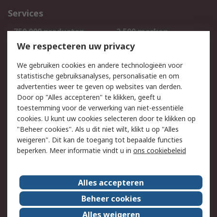
Services
750.000 producten
2.500 merken
Bestellen
Inkoopoplossingen
We respecteren uw privacy
Retouren
Technisch advies
We gebruiken cookies en andere technologieën voor
Track & Trace
statistische gebruiksanalyses, personalisatie en om
advertenties weer te geven op websites van derden.
Wettelijk
Door op "Alles accepteren" te klikken, geeft u
toestemming voor de verwerking van niet-essentiële
Cookiebeleid
Email veiligheid
cookies. U kunt uw cookies selecteren door te klikken op
Privacybeleid
Websitevoorwaarden
"Beheer cookies". Als u dit niet wilt, klikt u op "Alles
weigeren". Dit kan de toegang tot bepaalde functies
Algemene
beperken. Meer informatie vindt u in
ons cookiebeleid
verkoopvoorwaarden
Over RS
Alles accepteren
RS Group
Over ons
Beheer cookies
RS wereldwijd
Werken bij RS
Alles weigeren