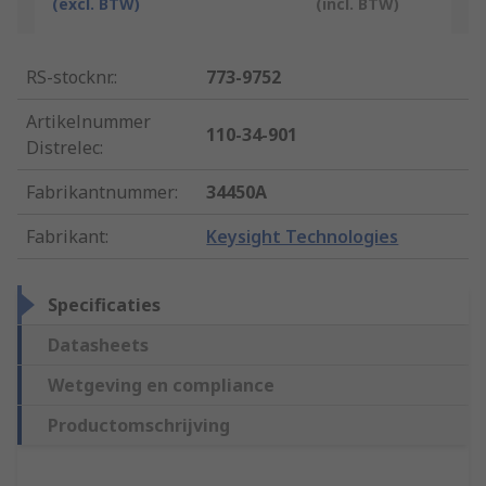
(excl. BTW)
(incl. BTW)
RS-stocknr.
:
773-9752
Artikelnummer
110-34-901
Distrelec
:
Fabrikantnummer
:
34450A
Fabrikant
:
Keysight Technologies
Specificaties
Datasheets
Wetgeving en compliance
Productomschrijving