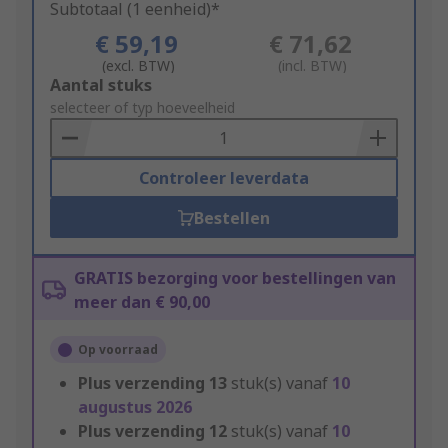
Subtotaal (1 eenheid)*
€ 59,19
€ 71,62
(excl. BTW)
(incl. BTW)
Add
Aantal stuks
to
selecteer of typ hoeveelheid
Basket
Controleer leverdata
Bestellen
GRATIS bezorging voor bestellingen van
meer dan € 90,00
Op voorraad
Plus verzending
13
stuk(s) vanaf
10
augustus 2026
Plus verzending
12
stuk(s) vanaf
10