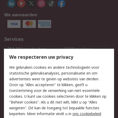
We aanvaarden
Services
750.000 producten
2.500 merken
Bestellen
Inkoopoplossingen
We respecteren uw privacy
Retouren
Technisch advies
We gebruiken cookies en andere technologieën voor
Track & Trace
statistische gebruiksanalyses, personalisatie en om
advertenties weer te geven op websites van derden.
Wettelijk
Door op "Alles accepteren" te klikken, geeft u
toestemming voor de verwerking van niet-essentiële
Cookiebeleid
Email veiligheid
cookies. U kunt uw cookies selecteren door te klikken op
Privacybeleid
Websitevoorwaarden
"Beheer cookies". Als u dit niet wilt, klikt u op "Alles
weigeren". Dit kan de toegang tot bepaalde functies
Algemene
beperken. Meer informatie vindt u in
ons cookiebeleid
verkoopvoorwaarden