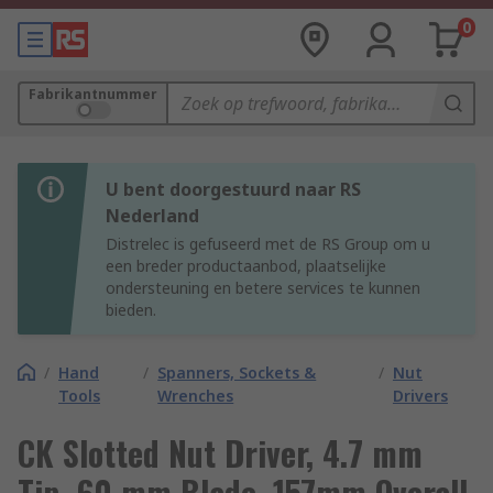
0
Fabrikantnummer
U bent doorgestuurd naar RS
Nederland
Distrelec is gefuseerd met de RS Group om u
een breder productaanbod, plaatselijke
ondersteuning en betere services te kunnen
bieden.
/
Hand
/
Spanners, Sockets &
/
Nut
Tools
Wrenches
Drivers
CK Slotted Nut Driver, 4.7 mm
Tip, 60 mm Blade, 157mm Overall