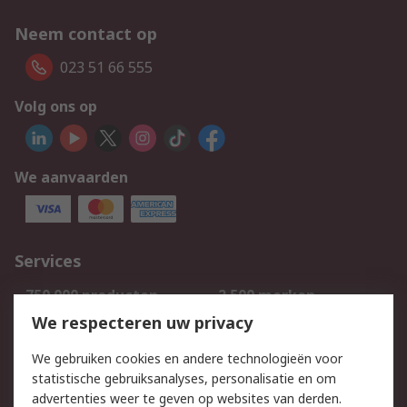
Neem contact op
023 51 66 555
Volg ons op
We aanvaarden
Services
750.000 producten
2.500 merken
Bestellen
Inkoopoplossingen
We respecteren uw privacy
Retouren
Technisch advies
We gebruiken cookies en andere technologieën voor
Track & Trace
statistische gebruiksanalyses, personalisatie en om
advertenties weer te geven op websites van derden.