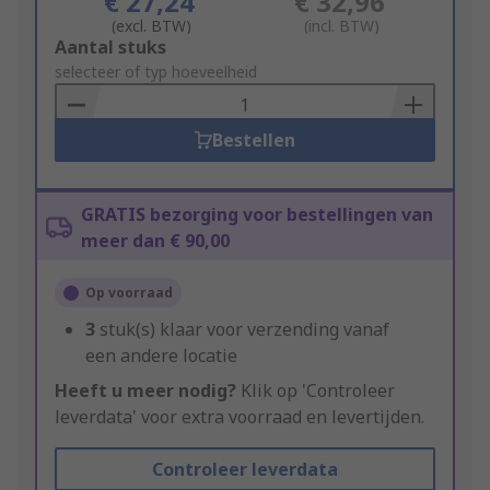
€ 27,24
€ 32,96
(excl. BTW)
(incl. BTW)
Add
Aantal stuks
to
selecteer of typ hoeveelheid
Basket
Bestellen
GRATIS bezorging voor bestellingen van
meer dan € 90,00
Op voorraad
3
stuk(s) klaar voor verzending vanaf
een andere locatie
Heeft u meer nodig?
Klik op 'Controleer
leverdata' voor extra voorraad en levertijden.
Controleer leverdata