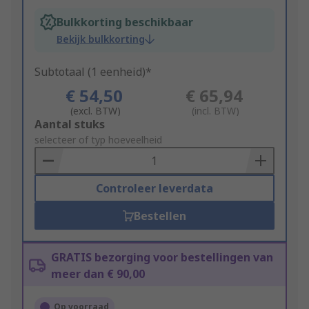
Bulkkorting beschikbaar
Bekijk bulkkorting
Subtotaal (1 eenheid)*
€ 54,50
€ 65,94
(excl. BTW)
(incl. BTW)
Add
Aantal stuks
to
selecteer of typ hoeveelheid
Basket
Controleer leverdata
Bestellen
GRATIS bezorging voor bestellingen van
meer dan € 90,00
Op voorraad