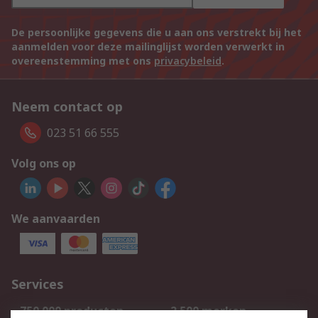
De persoonlijke gegevens die u aan ons verstrekt bij het
aanmelden voor deze mailinglijst worden verwerkt in
overeenstemming met ons
privacybeleid
.
Neem contact op
023 51 66 555
Volg ons op
We aanvaarden
Services
750.000 producten
2.500 merken