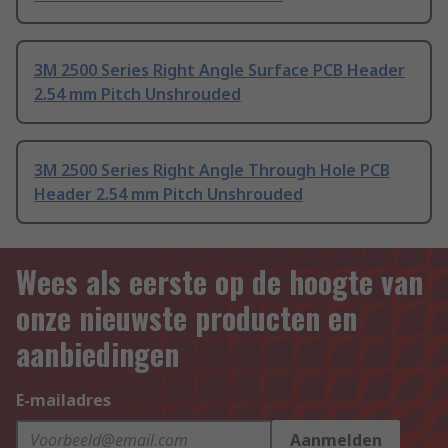
3M 2500 Series Right Angle Surface PCB Header
2.54 mm Pitch Unshrouded
3M 2500 Series Right Angle Through Hole PCB
Header 2.54 mm Pitch Unshrouded
Wees als eerste op de hoogte van
onze nieuwste producten en
aanbiedingen
E-mailadres
Aanmelden