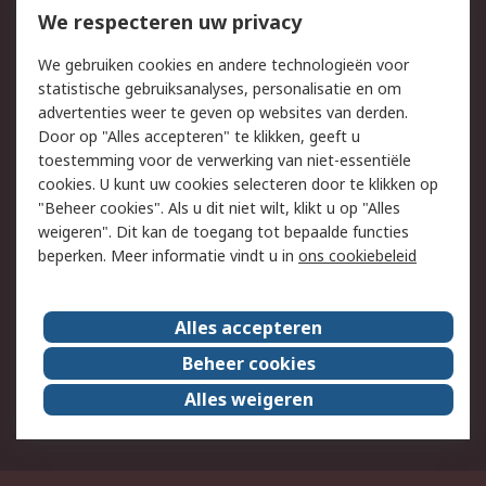
Bestellen
Inkoopoplossingen
We respecteren uw privacy
Retouren
Technisch advies
We gebruiken cookies en andere technologieën voor
Track & Trace
statistische gebruiksanalyses, personalisatie en om
advertenties weer te geven op websites van derden.
Wettelijk
Door op "Alles accepteren" te klikken, geeft u
toestemming voor de verwerking van niet-essentiële
Cookiebeleid
Email veiligheid
cookies. U kunt uw cookies selecteren door te klikken op
Privacybeleid
Websitevoorwaarden
"Beheer cookies". Als u dit niet wilt, klikt u op "Alles
weigeren". Dit kan de toegang tot bepaalde functies
Algemene
beperken. Meer informatie vindt u in
ons cookiebeleid
verkoopvoorwaarden
Over RS
Alles accepteren
RS Group
Over ons
Beheer cookies
RS wereldwijd
Werken bij RS
Alles weigeren
ESG