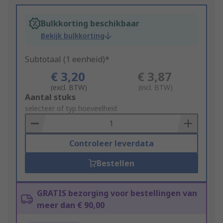
Bulkkorting beschikbaar
Bekijk bulkkorting
Subtotaal (1 eenheid)*
€ 3,20
€ 3,87
(excl. BTW)
(incl. BTW)
Add
Aantal stuks
to
selecteer of typ hoeveelheid
Basket
Controleer leverdata
Bestellen
GRATIS bezorging voor bestellingen van
meer dan € 90,00