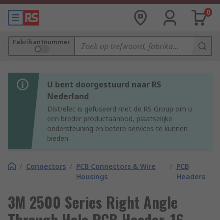
0
Fabrikantnummer
U bent doorgestuurd naar RS
Nederland
Distrelec is gefuseerd met de RS Group om u
een breder productaanbod, plaatselijke
ondersteuning en betere services te kunnen
bieden.
/
Connectors
/
PCB Connectors & Wire
/
PCB
Housings
Headers
3M 2500 Series Right Angle
Through Hole PCB Header, 16