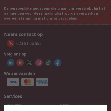
De persoonlijke gegevens die u aan ons verstrekt bij het
aanmelden voor deze mailinglijst worden verwerkt in
overeenstemming met ons
privacybeleid
.
Neem contact op
023 51 66 555
Volg ons op
We aanvaarden
Services
750.000 producten
2.500 merken