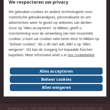
Bestellen
Inkoopoplossingen
We respecteren uw privacy
Retouren
Technisch advies
We gebruiken cookies en andere technologieën voor
Track & Trace
statistische gebruiksanalyses, personalisatie en om
advertenties weer te geven op websites van derden.
Wettelijk
Door op "Alles accepteren" te klikken, geeft u
toestemming voor de verwerking van niet-essentiële
Cookiebeleid
Email veiligheid
cookies. U kunt uw cookies selecteren door te klikken op
Privacybeleid
Websitevoorwaarden
"Beheer cookies". Als u dit niet wilt, klikt u op "Alles
weigeren". Dit kan de toegang tot bepaalde functies
Algemene
beperken. Meer informatie vindt u in
ons cookiebeleid
verkoopvoorwaarden
Over RS
Alles accepteren
RS Group
Over ons
Beheer cookies
RS wereldwijd
Werken bij RS
Alles weigeren
ESG
Bingerweg 19 | 2031 AZ HAARLEM | BTW: NL 806 558 519.B01 | KvK