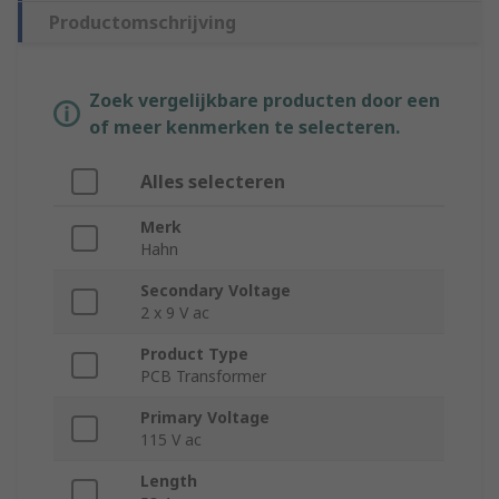
Productomschrijving
Zoek vergelijkbare producten door een
of meer kenmerken te selecteren.
Alles selecteren
Merk
Hahn
Secondary Voltage
2 x 9 V ac
Product Type
PCB Transformer
Primary Voltage
115 V ac
Length