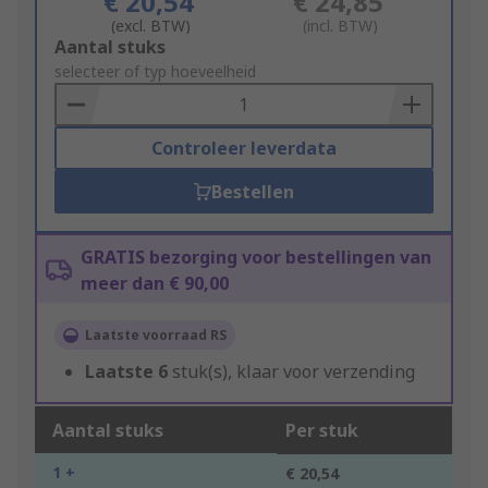
€ 20,54
€ 24,85
(excl. BTW)
(incl. BTW)
Add
Aantal stuks
to
selecteer of typ hoeveelheid
Basket
Controleer leverdata
Bestellen
GRATIS bezorging voor bestellingen van
meer dan € 90,00
Laatste voorraad RS
Laatste
6
stuk(s), klaar voor verzending
Aantal stuks
Per stuk
1 +
€ 20,54