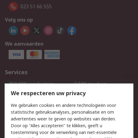
023 51 66 555
Volg ons op
We aanvaarden
Services
750.000 producten
2.500 merken
Bestellen
Inkoopoplossingen
We respecteren uw privacy
Retouren
Technisch advies
We gebruiken cookies en andere technologieën voor
Track & Trace
statistische gebruiksanalyses, personalisatie en om
advertenties weer te geven op websites van derden.
Wettelijk
Door op "Alles accepteren" te klikken, geeft u
toestemming voor de verwerking van niet-essentiële
Cookiebeleid
Email veiligheid