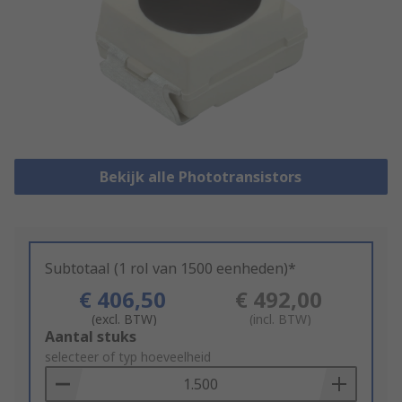
Bekijk alle Phototransistors
Subtotaal (1 rol van 1500 eenheden)*
€ 406,50
€ 492,00
(excl. BTW)
(incl. BTW)
Add
Aantal stuks
to
selecteer of typ hoeveelheid
Basket