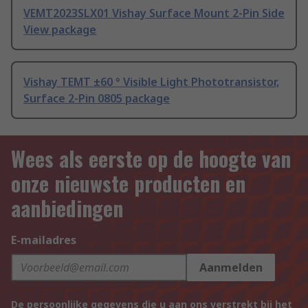
VEMT2023SLX01 Vishay Surface Mount 2-Pin Side
View package
Vishay TEMT ±60 ° Visible Light Phototransistor,
Surface 2-Pin 0805 package
Wees als eerste op de hoogte van
onze nieuwste producten en
aanbiedingen
E-mailadres
Aanmelden
De persoonlijke gegevens die u aan ons verstrekt bij het