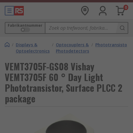
0
Fabrikantnummer
/
Displays &
/
Optocouplers &
/
Phototransistors
Optoelectronics
Photodetectors
VEMT3705F-GS08 Vishay
VEMT3705F 60 ° Day Light
Phototransistor, Surface PLCC 2
package