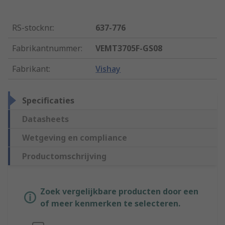
RS-stocknr.
:
637-776
Fabrikantnummer
:
VEMT3705F-GS08
Fabrikant
:
Vishay
Specificaties
Datasheets
Wetgeving en compliance
Productomschrijving
Zoek vergelijkbare producten door een
of meer kenmerken te selecteren.