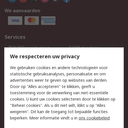
We aanvaarden
Services
750.000 producten
2.500 merken
Bestellen
Inkoopoplossingen
We respecteren uw privacy
Retouren
Technisch advies
We gebruiken cookies en andere technologieën voor
Track & Trace
statistische gebruiksanalyses, personalisatie en om
advertenties weer te geven op websites van derden.
Wettelijk
Door op "Alles accepteren" te klikken, geeft u
toestemming voor de verwerking van niet-essentiële
Cookiebeleid
Email veiligheid
cookies. U kunt uw cookies selecteren door te klikken op
Privacybeleid
Websitevoorwaarden
"Beheer cookies". Als u dit niet wilt, klikt u op "Alles
weigeren". Dit kan de toegang tot bepaalde functies
Algemene
beperken. Meer informatie vindt u in
ons cookiebeleid
verkoopvoorwaarden