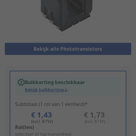
Bekijk alle Phototransistors
Bulkkorting beschikbaar
Bekijk bulkkorting
Subtotaal (1 rol van 1 eenheid)*
€ 1,43
€ 1,73
(excl. BTW)
(incl. BTW)
Add
Rol(len)
to
selecteer of typ hoeveelheid