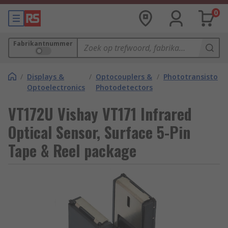
0
Fabrikantnummer
/
Displays &
/
Optocouplers &
/
Phototransistors
Optoelectronics
Photodetectors
VT172U Vishay VT171 Infrared
Optical Sensor, Surface 5-Pin
Tape & Reel package