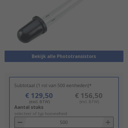
Bekijk alle Phototransistors
Subtotaal (1 rol van 500 eenheden)*
€ 129,50
€ 156,50
(excl. BTW)
(incl. BTW)
Add
Aantal stuks
to
selecteer of typ hoeveelheid
Basket