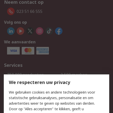
Neem contact op
023 51 66 555
Volg ons op
We aanvaarden
Services
750.000 producten
2.500 merken
Bestellen
Inkoopoplossingen
We respecteren uw privacy
Retouren
Technisch advies
We gebruiken cookies en andere technologieën voor
Track & Trace
statistische gebruiksanalyses, personalisatie en om
advertenties weer te geven op websites van derden.
Wettelijk
Door op "Alles accepteren" te klikken, geeft u