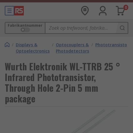
0
Fabrikantnummer
/
Displays &
/
Optocouplers &
/
Phototransistors
Optoelectronics
Photodetectors
Wurth Elektronik WL-TTRB 25 °
Infrared Phototransistor,
Through Hole 2-Pin 5 mm
package