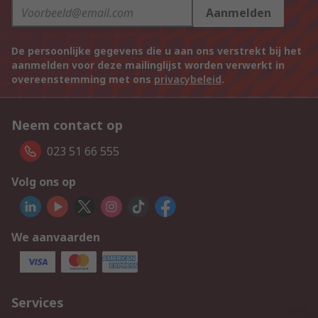
Aanmelden
De persoonlijke gegevens die u aan ons verstrekt bij het
aanmelden voor deze mailinglijst worden verwerkt in
overeenstemming met ons
privacybeleid
.
Neem contact op
023 51 66 555
Volg ons op
We aanvaarden
Services