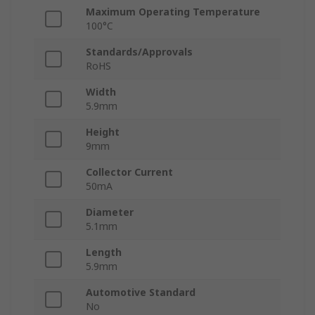
Maximum Operating Temperature
100°C
Standards/Approvals
RoHS
Width
5.9mm
Height
9mm
Collector Current
50mA
Diameter
5.1mm
Length
5.9mm
Automotive Standard
No