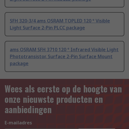
SFH 320-3/4 ams OSRAM TOPLED 120 ° Visible
Light Surface 2-Pin PLCC package
ams OSRAM SFH 3710 120 ° Infrared Visible Light
Phototransistor, Surface 2-Pin Surface Mount
package
Wees als eerste op de hoogte van
onze nieuwste producten en
aanbiedingen
E-mailadres