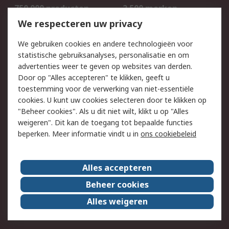
750.000 producten
2.500 merken
Bestellen
Inkoopoplossingen
We respecteren uw privacy
Retouren
Technisch advies
We gebruiken cookies en andere technologieën voor
Track & Trace
statistische gebruiksanalyses, personalisatie en om
advertenties weer te geven op websites van derden.
Wettelijk
Door op "Alles accepteren" te klikken, geeft u
toestemming voor de verwerking van niet-essentiële
Cookiebeleid
Email veiligheid
cookies. U kunt uw cookies selecteren door te klikken op
Privacybeleid
Websitevoorwaarden
"Beheer cookies". Als u dit niet wilt, klikt u op "Alles
weigeren". Dit kan de toegang tot bepaalde functies
Algemene
beperken. Meer informatie vindt u in
ons cookiebeleid
verkoopvoorwaarden
Over RS
Alles accepteren
RS Group
Over ons
Beheer cookies
RS wereldwijd
Werken bij RS
Alles weigeren
ESG