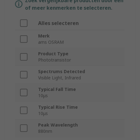
Zoek vergelijkbare producten door een
of meer kenmerken te selecteren.
Alles selecteren
Merk
ams OSRAM
Product Type
Phototransistor
Spectrums Detected
Visible Light, Infrared
Typical Fall Time
10μs
Typical Rise Time
10μs
Peak Wavelength
880nm