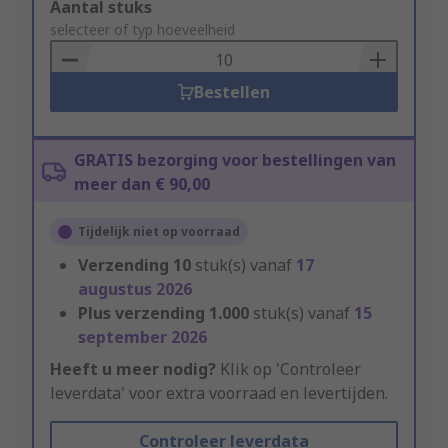
Add
Aantal stuks
to
selecteer of typ hoeveelheid
Basket
Bestellen
GRATIS bezorging voor bestellingen van
meer dan € 90,00
Tijdelijk niet op voorraad
Verzending
10
stuk(s) vanaf
17
augustus 2026
Plus verzending
1.000
stuk(s) vanaf
15
september 2026
Heeft u meer nodig?
Klik op 'Controleer
leverdata' voor extra voorraad en levertijden.
Controleer leverdata