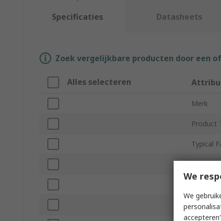
Specificaties
Datasheets
Zoek vergelijkbare producten door een o
Alles selecteren
Attribu
Merk
Product 
Typical F
Typical R
We resp
Number o
We gebruike
Maximum 
personalisa
accepteren"