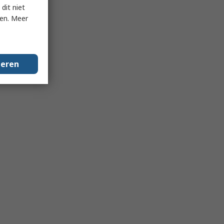
dit niet
ken. Meer
geren