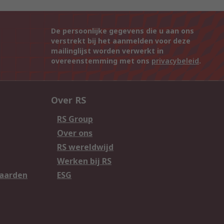
De persoonlijke gegevens die u aan ons
verstrekt bij het aanmelden voor deze
mailinglijst worden verwerkt in
overeenstemming met ons
privacybeleid
.
Over RS
RS Group
Over ons
RS wereldwijd
Werken bij RS
aarden
ESG