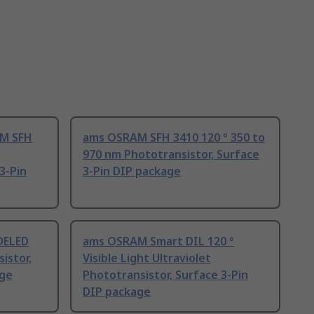
AM SFH
ams OSRAM SFH 3410 120 ° 350 to
970 nm Phototransistor, Surface
3-Pin
3-Pin DIP package
DELED
ams OSRAM Smart DIL 120 °
istor,
Visible Light Ultraviolet
age
Phototransistor, Surface 3-Pin
DIP package