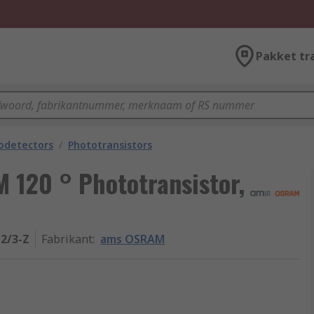
Pakket tr
odetectors
/
Phototransistors
120 ° Phototransistor,
-2/3-Z
Fabrikant
:
ams OSRAM