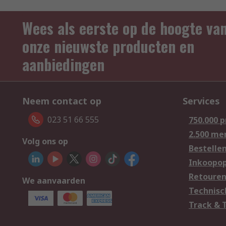
Wees als eerste op de hoogte va
onze nieuwste producten en
aanbiedingen
Neem contact op
Services
023 51 66 555
750.000 
2.500 me
Volg ons op
Bestelle
Inkoopop
Retoure
We aanvaarden
Technisc
Track & 