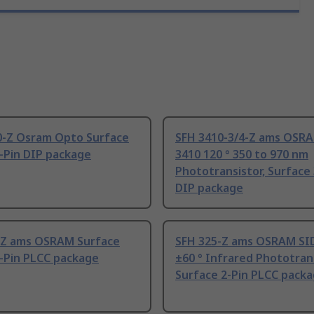
0-Z Osram Opto Surface
SFH 3410-3/4-Z ams OSR
-Pin DIP package
3410 120 ° 350 to 970 nm
Phototransistor, Surface 
DIP package
-Z ams OSRAM Surface
SFH 325-Z ams OSRAM SI
-Pin PLCC package
±60 ° Infrared Phototrans
Surface 2-Pin PLCC pack