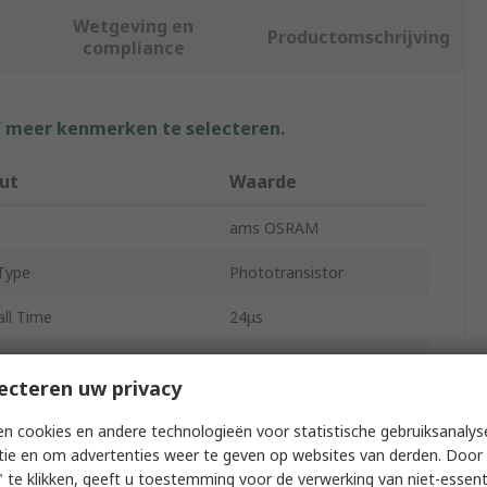
Wetgeving en
Productomschrijving
compliance
f meer kenmerken te selecteren.
ut
Waarde
ams OSRAM
Type
Phototransistor
all Time
24μs
ise Time
24μs
ecteren uw privacy
f Channels
1
n cookies en andere technologieën voor statistische gebruiksanalys
Light Current
2600μA
tie en om advertenties weer te geven op websites van derden. Door 
 te klikken, geeft u toestemming voor de verwerking van niet-essent