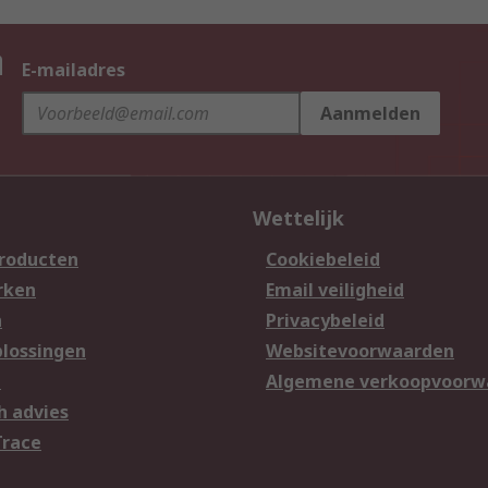
n
E-mailadres
Aanmelden
Wettelijk
producten
Cookiebeleid
rken
Email veiligheid
n
Privacybeleid
lossingen
Websitevoorwaarden
n
Algemene verkoopvoorw
h advies
Trace