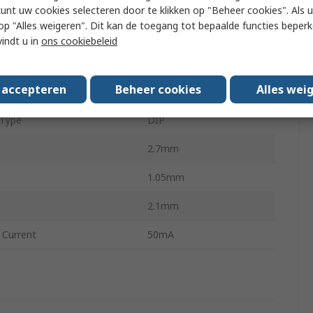
 Dark Current
100nA
kunt uw cookies selecteren door te klikken op "Beheer cookies". Als u 
 u op "Alles weigeren". Dit kan de toegang tot bepaalde functies beper
Half Sensitivity
120 °
vindt u in
ons cookiebeleid
f Pins
3
s accepteren
Beheer cookies
Alles wei
ype
Surface
 Type
DIP
2.7mm
1.05mm
2.1mm
 Current
50mA