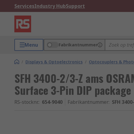
Services
Industry Hub
Support
Menu
Fabrikantnummer
/
Displays & Optoelectronics
/
Optocouplers & Phot
SFH 3400-2/3-Z ams OSRAM 
Surface 3-Pin DIP package
RS-stocknr.
:
654-9040
Fabrikantnummer
:
SFH 3400