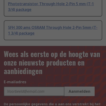
Phototransistor, Through Hole 2-Pin 5 mm (T-1
3/4) package
SFH 300 ams OSRAM Through Hole 2-Pin 5mm (T-
1 3/4) package
Wees als eerste op de hoogte van
onze nieuwste producten en
aanbiedingen
E-mailadres
Aanmelden
De persoonlijke gegevens die u aan ons verstrekt bij het