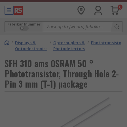
0
Fabrikantnummer
/
Displays &
/
Optocouplers &
/
Phototransistors
Optoelectronics
Photodetectors
SFH 310 ams OSRAM 50 °
Phototransistor, Through Hole 2-
Pin 3 mm (T-1) package