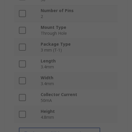
Number of Pins
2
Mount Type
Through Hole
Package Type
3 mm (T-1)
Length
3.4mm
Width
3.4mm
Collector Current
50mA
Height
4.8mm