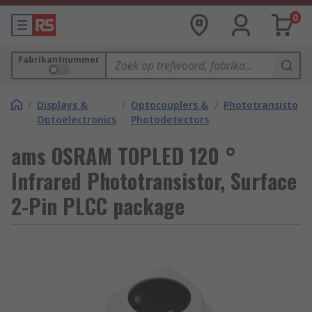
0
Fabrikantnummer
/
Displays &
/
Optocouplers &
/
Phototransistors
Optoelectronics
Photodetectors
ams OSRAM TOPLED 120 °
Infrared Phototransistor, Surface
2-Pin PLCC package