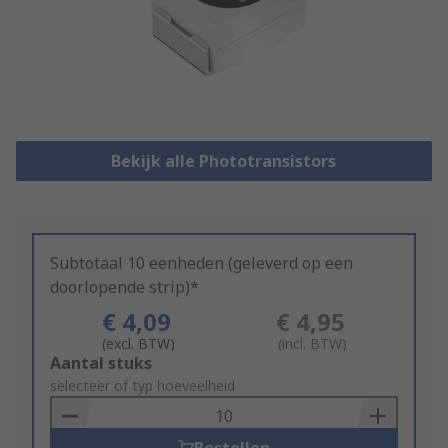
Bekijk alle Phototransistors
Subtotaal 10 eenheden (geleverd op een
doorlopende strip)*
€ 4,09
€ 4,95
(excl. BTW)
(incl. BTW)
Add
Aantal stuks
to
selecteer of typ hoeveelheid
Basket