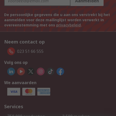
Aanmelden
De persoonlijke gegevens die u aan ons verstrekt bij het
aanmelden voor deze mailinglijst worden verwerkt in
overeenstemming met ons
privacybeleid
.
Neem contact op
023 51 66 555
Volg ons op
We aanvaarden
Services