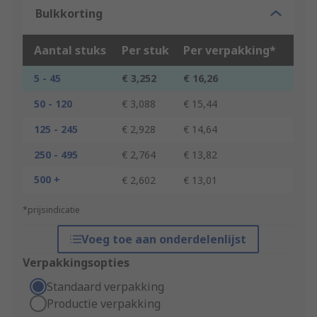
Bulkkorting
Aantal stuks
Per stuk
Per verpakking*
5 - 45
€ 3,252
€ 16,26
50 - 120
€ 3,088
€ 15,44
125 - 245
€ 2,928
€ 14,64
250 - 495
€ 2,764
€ 13,82
500 +
€ 2,602
€ 13,01
*prijsindicatie
Voeg toe aan onderdelenlijst
Verpakkingsopties
Standaard verpakking
Productie verpakking