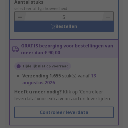
Add
Aantal stuks
to
selecteer of typ hoeveelheid
Basket
Bestellen
GRATIS bezorging voor bestellingen van
meer dan € 90,00
Tijdelijk niet op voorraad
Verzending
1.655
stuk(s) vanaf
13
augustus 2026
Heeft u meer nodig?
Klik op 'Controleer
leverdata' voor extra voorraad en levertijden.
Controleer leverdata