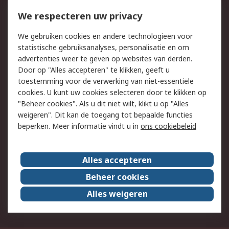
750.000 producten
2.500 merken
Bestellen
Inkoopoplossingen
We respecteren uw privacy
Retouren
Technisch advies
We gebruiken cookies en andere technologieën voor
Track & Trace
statistische gebruiksanalyses, personalisatie en om
advertenties weer te geven op websites van derden.
Wettelijk
Door op "Alles accepteren" te klikken, geeft u
toestemming voor de verwerking van niet-essentiële
Cookiebeleid
Email veiligheid
cookies. U kunt uw cookies selecteren door te klikken op
Privacybeleid
Websitevoorwaarden
"Beheer cookies". Als u dit niet wilt, klikt u op "Alles
weigeren". Dit kan de toegang tot bepaalde functies
Algemene
beperken. Meer informatie vindt u in
ons cookiebeleid
verkoopvoorwaarden
Over RS
Alles accepteren
RS Group
Over ons
Beheer cookies
RS wereldwijd
Werken bij RS
Alles weigeren
ESG