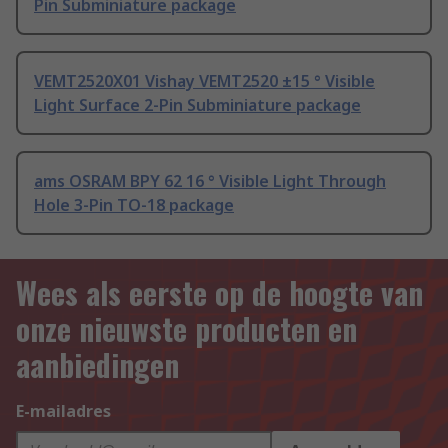
Pin Subminiature package
VEMT2520X01 Vishay VEMT2520 ±15 ° Visible
Light Surface 2-Pin Subminiature package
ams OSRAM BPY 62 16 ° Visible Light Through
Hole 3-Pin TO-18 package
Wees als eerste op de hoogte van
onze nieuwste producten en
aanbiedingen
E-mailadres