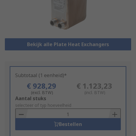
Bekijk alle Plate Heat Exchangers
Subtotaal (1 eenheid)*
€ 928,29
€ 1.123,23
(excl. BTW)
(incl. BTW)
Add
Aantal stuks
to
selecteer of typ hoeveelheid
Basket
Bestellen