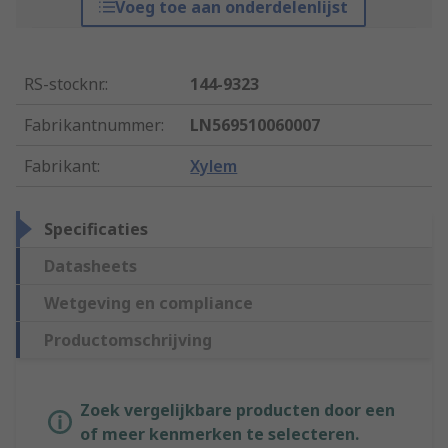
Voeg toe aan onderdelenlijst
RS-stocknr.
:
144-9323
Fabrikantnummer
:
LN569510060007
Fabrikant
:
Xylem
Specificaties
Datasheets
Wetgeving en compliance
Productomschrijving
Zoek vergelijkbare producten door een
of meer kenmerken te selecteren.