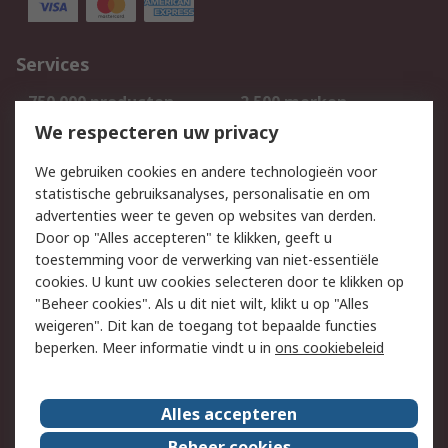
Services
750.000 producten
2.500 merken
Bestellen
Inkoopoplossingen
We respecteren uw privacy
Retouren
Technisch advies
We gebruiken cookies en andere technologieën voor
Track & Trace
statistische gebruiksanalyses, personalisatie en om
advertenties weer te geven op websites van derden.
Wettelijk
Door op "Alles accepteren" te klikken, geeft u
toestemming voor de verwerking van niet-essentiële
Cookiebeleid
Email veiligheid
cookies. U kunt uw cookies selecteren door te klikken op
Privacybeleid
Websitevoorwaarden
"Beheer cookies". Als u dit niet wilt, klikt u op "Alles
weigeren". Dit kan de toegang tot bepaalde functies
Algemene
beperken. Meer informatie vindt u in
ons cookiebeleid
verkoopvoorwaarden
Over RS
Alles accepteren
RS Group
Over ons
Beheer cookies