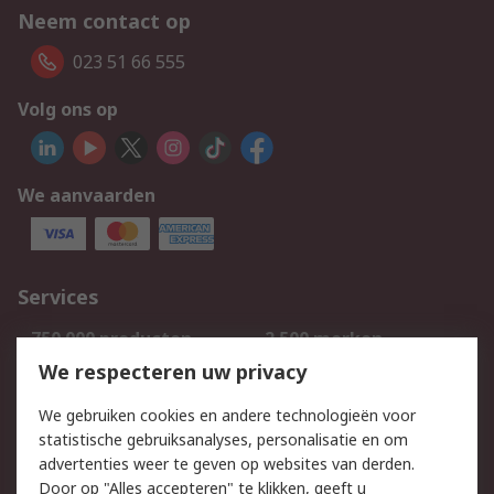
Neem contact op
023 51 66 555
Volg ons op
We aanvaarden
Services
750.000 producten
2.500 merken
Bestellen
Inkoopoplossingen
We respecteren uw privacy
Retouren
Technisch advies
We gebruiken cookies en andere technologieën voor
Track & Trace
statistische gebruiksanalyses, personalisatie en om
advertenties weer te geven op websites van derden.
Wettelijk
Door op "Alles accepteren" te klikken, geeft u