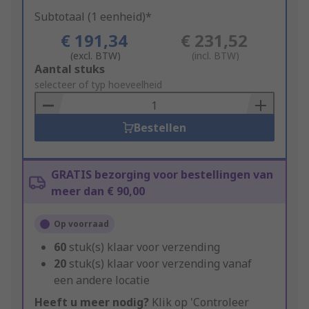
Subtotaal (1 eenheid)*
€ 191,34
€ 231,52
(excl. BTW)
(incl. BTW)
Add
Aantal stuks
to
selecteer of typ hoeveelheid
Basket
Bestellen
GRATIS bezorging voor bestellingen van
meer dan € 90,00
Op voorraad
60
stuk(s) klaar voor verzending
20
stuk(s) klaar voor verzending vanaf
een andere locatie
Heeft u meer nodig?
Klik op 'Controleer