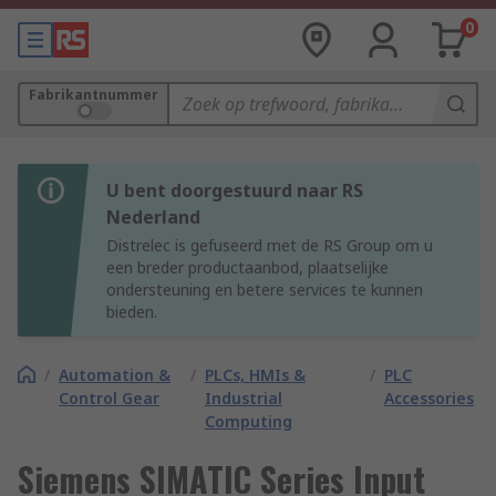
0
Fabrikantnummer
U bent doorgestuurd naar RS
Nederland
Distrelec is gefuseerd met de RS Group om u
een breder productaanbod, plaatselijke
ondersteuning en betere services te kunnen
bieden.
/
Automation &
/
PLCs, HMIs &
/
PLC
Control Gear
Industrial
Accessories
Computing
Siemens SIMATIC Series Input