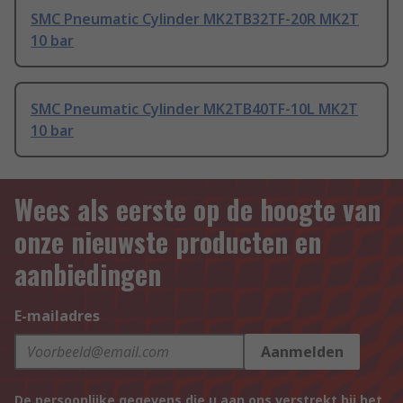
SMC Pneumatic Cylinder MK2TB32TF-20R MK2T
10 bar
SMC Pneumatic Cylinder MK2TB40TF-10L MK2T
10 bar
Wees als eerste op de hoogte van
onze nieuwste producten en
aanbiedingen
E-mailadres
Aanmelden
De persoonlijke gegevens die u aan ons verstrekt bij het