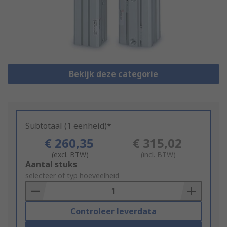
Bekijk deze categorie
Subtotaal (1 eenheid)*
€ 260,35
€ 315,02
(excl. BTW)
(incl. BTW)
Add
Aantal stuks
to
selecteer of typ hoeveelheid
Basket
Controleer leverdata