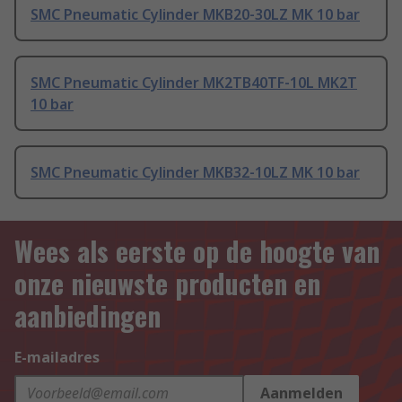
SMC Pneumatic Cylinder MKB20-30LZ MK 10 bar
SMC Pneumatic Cylinder MK2TB40TF-10L MK2T
10 bar
SMC Pneumatic Cylinder MKB32-10LZ MK 10 bar
Wees als eerste op de hoogte van
onze nieuwste producten en
aanbiedingen
E-mailadres
Aanmelden