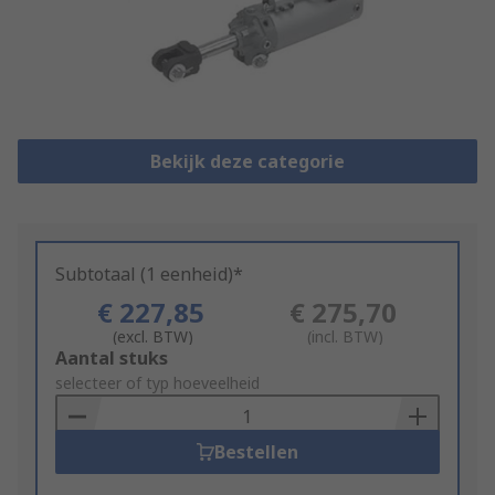
Bekijk deze categorie
Subtotaal (1 eenheid)*
€ 227,85
€ 275,70
(excl. BTW)
(incl. BTW)
Add
Aantal stuks
to
selecteer of typ hoeveelheid
Basket
Bestellen