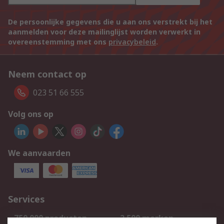
De persoonlijke gegevens die u aan ons verstrekt bij het
aanmelden voor deze mailinglijst worden verwerkt in
overeenstemming met ons
privacybeleid
.
Neem contact op
023 51 66 555
Volg ons op
We aanvaarden
Services
750.000 producten
2.500 merken