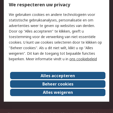
Bestellen
Inkoopoplossingen
We respecteren uw privacy
Retouren
Technisch advies
We gebruiken cookies en andere technologieën voor
Track & Trace
statistische gebruiksanalyses, personalisatie en om
advertenties weer te geven op websites van derden.
Wettelijk
Door op "Alles accepteren" te klikken, geeft u
toestemming voor de verwerking van niet-essentiële
Cookiebeleid
Email veiligheid
cookies. U kunt uw cookies selecteren door te klikken op
Privacybeleid
Websitevoorwaarden
"Beheer cookies". Als u dit niet wilt, klikt u op "Alles
weigeren". Dit kan de toegang tot bepaalde functies
Algemene
beperken. Meer informatie vindt u in
ons cookiebeleid
verkoopvoorwaarden
Over RS
Alles accepteren
RS Group
Over ons
Beheer cookies
RS wereldwijd
Werken bij RS
Alles weigeren
ESG