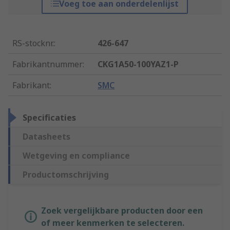
Voeg toe aan onderdelenlijst
RS-stocknr.
:
426-647
Fabrikantnummer
:
CKG1A50-100YAZ1-P
Fabrikant
:
SMC
Specificaties
Datasheets
Wetgeving en compliance
Productomschrijving
Zoek vergelijkbare producten door een
of meer kenmerken te selecteren.