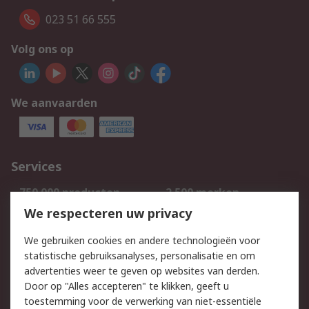
023 51 66 555
Volg ons op
We aanvaarden
Services
750.000 producten
2.500 merken
Bestellen
Inkoopoplossingen
We respecteren uw privacy
Retouren
Technisch advies
We gebruiken cookies en andere technologieën voor
Track & Trace
statistische gebruiksanalyses, personalisatie en om
advertenties weer te geven op websites van derden.
Wettelijk
Door op "Alles accepteren" te klikken, geeft u
toestemming voor de verwerking van niet-essentiële