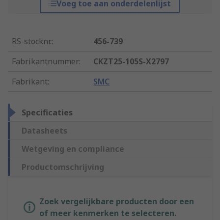
Voeg toe aan onderdelenlijst
RS-stocknr.
:
456-739
Fabrikantnummer
:
CKZT25-105S-X2797
Fabrikant
:
SMC
Specificaties
Datasheets
Wetgeving en compliance
Productomschrijving
Zoek vergelijkbare producten door een
of meer kenmerken te selecteren.