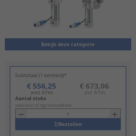
Bekijk deze categorie
Subtotaal (1 eenheid)*
€ 556,25
€ 673,06
(excl. BTW)
(incl. BTW)
Add
Aantal stuks
to
selecteer of typ hoeveelheid
Basket
Bestellen