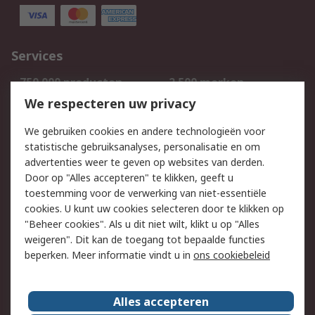
Services
750.000 producten
2.500 merken
Bestellen
Inkoopoplossingen
We respecteren uw privacy
Retouren
Technisch advies
We gebruiken cookies en andere technologieën voor
Track & Trace
statistische gebruiksanalyses, personalisatie en om
advertenties weer te geven op websites van derden.
Wettelijk
Door op "Alles accepteren" te klikken, geeft u
toestemming voor de verwerking van niet-essentiële
Cookiebeleid
Email veiligheid
cookies. U kunt uw cookies selecteren door te klikken op
Privacybeleid
Websitevoorwaarden
"Beheer cookies". Als u dit niet wilt, klikt u op "Alles
weigeren". Dit kan de toegang tot bepaalde functies
Algemene
beperken. Meer informatie vindt u in
ons cookiebeleid
verkoopvoorwaarden
Over RS
Alles accepteren