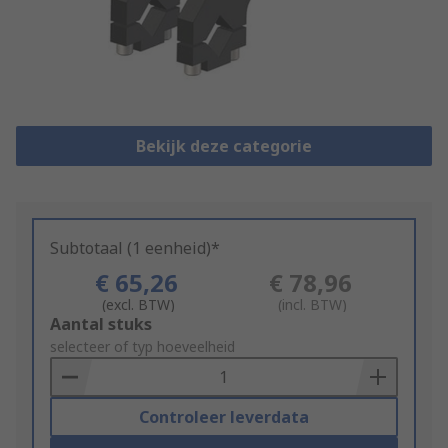
Bekijk deze categorie
Subtotaal (1 eenheid)*
€ 65,26
€ 78,96
(excl. BTW)
(incl. BTW)
Add
Aantal stuks
to
selecteer of typ hoeveelheid
Basket
Controleer leverdata