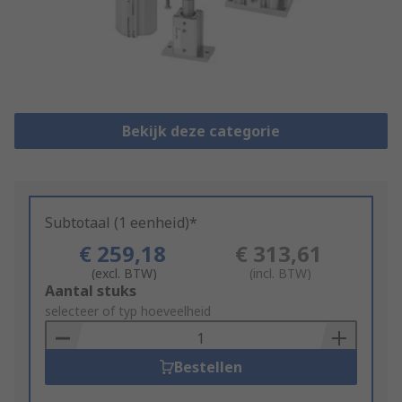
Bekijk deze categorie
Subtotaal (1 eenheid)*
€ 259,18
€ 313,61
(excl. BTW)
(incl. BTW)
Add
Aantal stuks
to
selecteer of typ hoeveelheid
Basket
Bestellen