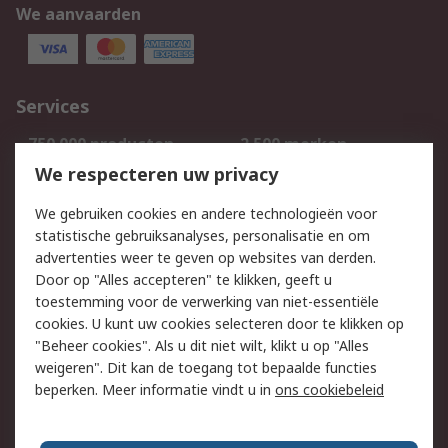
We aanvaarden
Services
750.000 producten
2.500 merken
Bestellen
Inkoopoplossingen
We respecteren uw privacy
Retouren
Technisch advies
We gebruiken cookies en andere technologieën voor
Track & Trace
statistische gebruiksanalyses, personalisatie en om
advertenties weer te geven op websites van derden.
Wettelijk
Door op "Alles accepteren" te klikken, geeft u
toestemming voor de verwerking van niet-essentiële
Cookiebeleid
Email veiligheid
cookies. U kunt uw cookies selecteren door te klikken op
Privacybeleid
Websitevoorwaarden
"Beheer cookies". Als u dit niet wilt, klikt u op "Alles
weigeren". Dit kan de toegang tot bepaalde functies
Algemene
beperken. Meer informatie vindt u in
ons cookiebeleid
verkoopvoorwaarden
Over RS