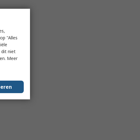
es,
op "Alles
iële
dit niet
ken. Meer
geren