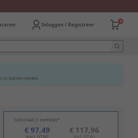
0
aceren
Inloggen / Registreer
s te kunnen bieden.
Subtotaal (1 eenheid)*
€ 97,49
€ 117,96
(excl. BTW)
(incl. BTW)