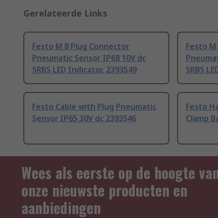
Gerelateerde Links
Festo M 8 Plug Connector
Festo M
Pneumatic Sensor IP68 10V dc
Pneumat
SRBS LED Indicator, 2393549
SRBS LED
Festo Cable with Plug Pneumatic
Festo Ha
Sensor IP65 30V dc 2393546
Clamp Ba
Wees als eerste op de hoogte va
onze nieuwste producten en
aanbiedingen