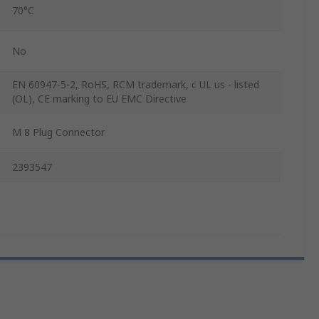
70°C
No
EN 60947-5-2, RoHS, RCM trademark, c UL us - listed
(OL), CE marking to EU EMC Directive
M 8 Plug Connector
2393547