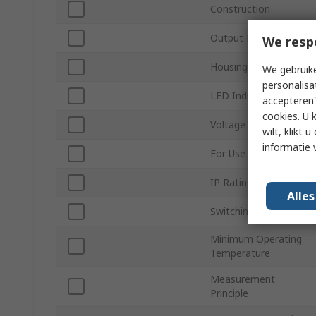
Construction
Output Function
We resp
Housing Material
We gebruike
personalisa
LED Indicator
accepteren"
cookies. U 
Voltage
wilt, klikt
informatie 
For Use With
IP Rating
Alle
Switching Action
Minimum Operating
Temperature
Measurement
Principle