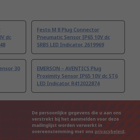
r
Festo M 8 Plug Connector
0V dc
Pneumatic Sensor IP65 10V dc
548
SRBS LED Indicator, 2619969
ensor 30
EMERSON – AVENTICS Plug
Proximity Sensor IP65 10V dc ST6
LED Indicator, R412022874
De persoonlijke gegevens die u aan ons
verstrekt bij het aanmelden voor deze
mailinglijst worden verwerkt in
overeenstemming met ons
privacybeleid
.