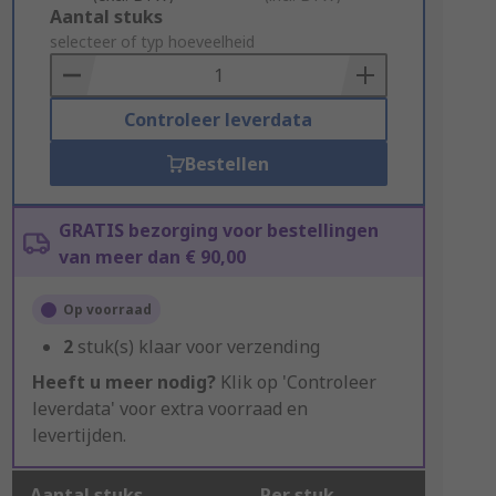
Add
Aantal stuks
to
selecteer of typ hoeveelheid
Basket
Controleer leverdata
Bestellen
GRATIS bezorging voor bestellingen
van meer dan € 90,00
Op voorraad
2
stuk(s) klaar voor verzending
Heeft u meer nodig?
Klik op 'Controleer
leverdata' voor extra voorraad en
levertijden.
Aantal stuks
Per stuk