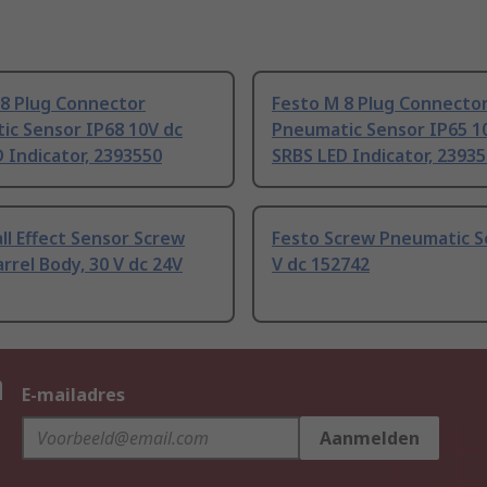
 8 Plug Connector
Festo M 8 Plug Connecto
ic Sensor IP68 10V dc
Pneumatic Sensor IP65 1
 Indicator, 2393550
SRBS LED Indicator, 2393
ll Effect Sensor Screw
Festo Screw Pneumatic S
rrel Body, 30 V dc 24V
V dc 152742
n
E-mailadres
Aanmelden