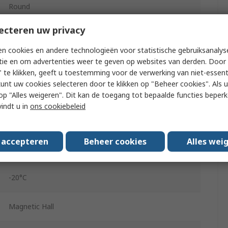
Round
NO, NC, Switching output, 2 x NPN, 2 x PNP
ecteren uw privacy
Polyester, Nickel Plated Brass, Reinforced Polyamide
n cookies en andere technologieën voor statistische gebruiksanalys
tie en om advertenties weer te geven op websites van derden. Door 
Yes
 te klikken, geeft u toestemming voor de verwerking van niet-essent
kunt uw cookies selecteren door te klikken op "Beheer cookies". Als u 
10, 30V dc
 u op "Alles weigeren". Dit kan de toegang tot bepaalde functies beper
vindt u in
ons cookiebeleid
DRVS 16
IP65, IP68
s accepteren
Beheer cookies
Alles wei
NPN, PNP
-20°C
Magnetic Hall