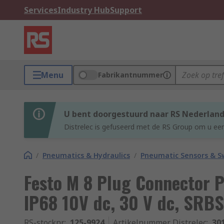
Services
Industry Hub
Support
Menu
Fabrikantnummer
U bent doorgestuurd naar RS Nederlan
Distrelec is gefuseerd met de RS Group om u een
/
Pneumatics & Hydraulics
/
Pneumatic Sensors & S
Festo M 8 Plug Connector P
IP68 10V dc, 30 V dc, SRBS
RS-stocknr.
:
125-9924
Artikelnummer Distrelec
:
30